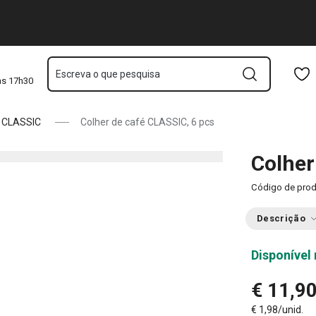
Saltar para o conteúdo principal
Saltar para a navegação
Saltar para a pesquisa
Escreva o que pesquisa
às 17h30
CLASSIC
Colher de café CLASSIC, 6 pcs
Colher
Código de pro
Descrição
Disponível 
€ 11,9
€ 1,98/unid.