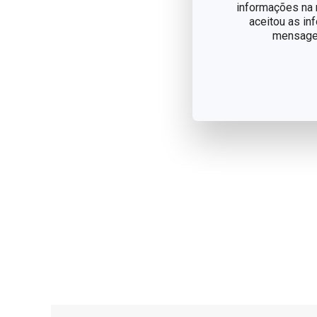
informações na n
aceitou as in
mensagem