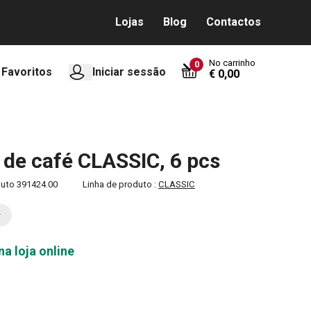
Lojas
Blog
Contactos
No carrinho
0
Favoritos
Iniciar sessão
€ 0,00
 de café CLASSIC, 6 pcs
duto
391424.00
Linha de produto :
CLASSIC
na loja online
0