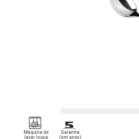
Máquina de
Garantia
lavar louça
(em anos)