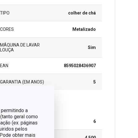
TIPO
colher de chá
CORES
Metalizado
MÁQUINA DE LAVAR
Sim
LOUÇA
EAN
8595028436907
GARANTIA (EM ANOS)
5
cote
 permitindo a
 (tanto geral como
PEÇAS DO CONJUNTO
6
ação (ex. páginas
uiridos pelos
. Pode obter mais
LARGURA (CM)
4.500