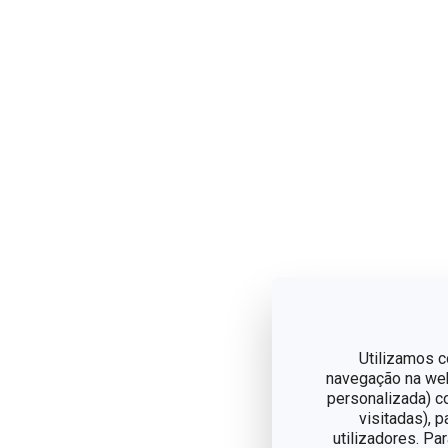
Utilizamos c
navegação na web,
personalizada) c
visitadas), 
utilizadores. Pa