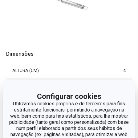
Dimensões
ALTURA (CM)
4
LARGURA (CM)
7
Configurar cookies
COMPRIMENTO (CM)
Utilizamos cookies próprios e de terceiros para fins
33.5
estritamente funcionais, permitindo a navegação na
web, bem como para fins estatísticos, para lhe mostrar
publicidade (tanto geral como personalizada) com base
Outros parâmetros
num perfil elaborado a partir dos seus hábitos de
navegação (ex. páginas visitadas), para otimizar a web