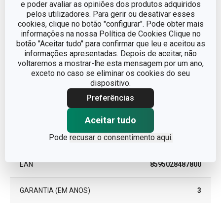
e poder avaliar as opiniões dos produtos adquiridos
CATEGORIA
utensílios de cozinha
pelos utilizadores. Para gerir ou desativar esses
cookies, clique no botão "configurar". Pode obter mais
informações na nossa Política de Cookies Clique no
LINHA DE PRODUTO
GrandCHEF
botão "Aceitar tudo" para confirmar que leu e aceitou as
informações apresentadas. Depois de aceitar, não
MATERIAL
aço inoxidável
voltaremos a mostrar-lhe esta mensagem por um ano,
exceto no caso se eliminar os cookies do seu
dispositivo.
TIPO
colher
Preferências
CORES
Metalizado
Aceitar tudo
Pode
recusar o consentimento aqui.
MÁQUINA DE LAVAR LOUÇA
Sim
EAN
8595028487800
GARANTIA (EM ANOS)
3