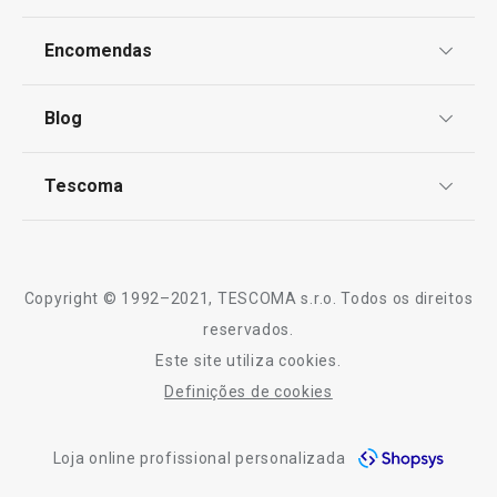
Proteção de informações pessoais
Produtos virais nas redes socias
Encomendas
Centro de Arbitragem
Termos e Condições
Pastelaria de Natal
Blog
Livro de Reclamações
TESCOMA Club
Notícias
Especial Dia do Pai
Tescoma
Perguntas Frequentes
Receitas
Sobre nós
Especial Mundial: A Melhor Equipa para a sua
Truques e Dicas
Cozinha
Serviço Pós-Venda
Copyright © 1992–2021, TESCOMA s.r.o. Todos os direitos
Mesa
Profissionais
reservados.
Este site utiliza cookies.
Contactos
Definições de cookies
-10% Novos Subscritores
Loja online profissional personalizada