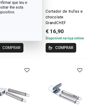
nfirmar que leu e
strar-lhe esta
tador de queijo
Cortador de trufas e
positivo.
 fio GrandCHEF
chocolate
GrandCHEF
9,90
€ 16,90
onível na loja online
Disponível na loja online
COMPRAR
COMPRAR