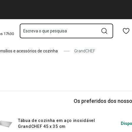
Saltar para o conteúdo principal
Saltar para a navegação
Saltar para a pesquisa
Escreva o que pesquisa
às 17h30
nsílios e acessórios de cozinha
GrandCHEF
Os preferidos dos nosso
Tábua de cozinha em aço inoxidável
Dispo
GrandCHEF 45 x 35 cm