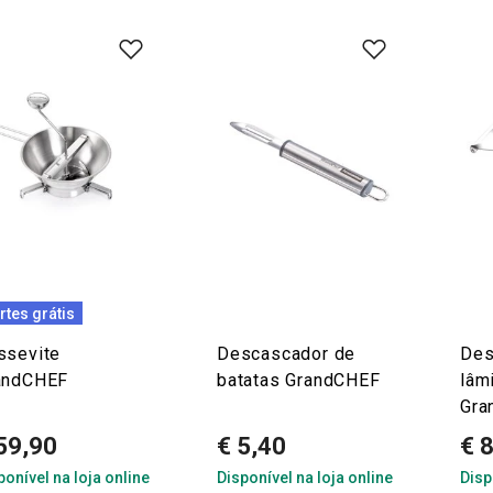
rtes grátis
ssevite
Descascador de
Des
andCHEF
batatas GrandCHEF
lâmi
Gra
59,90
€ 5,40
€ 
ponível na loja online
Disponível na loja online
Disp