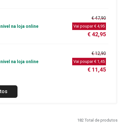
€ 47,90
nível na loja online
Vai poupar
€ 4,95
€ 42,95
€ 12,90
nível na loja online
Vai poupar
€ 1,45
€ 11,45
tos
182
Total de produtos