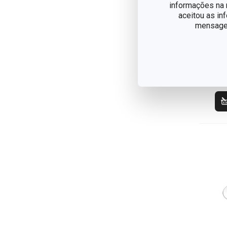
informações na n
aceitou as in
Ab
mensagem
Gr
€ 
Dis