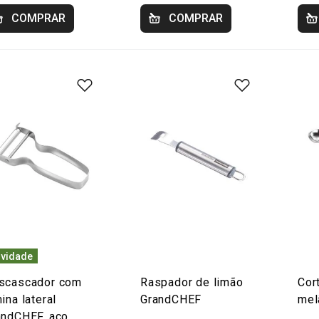
COMPRAR
COMPRAR
vidade
scascador com
Raspador de limão
Cor
ina lateral
GrandCHEF
mel
andCHEF, aço