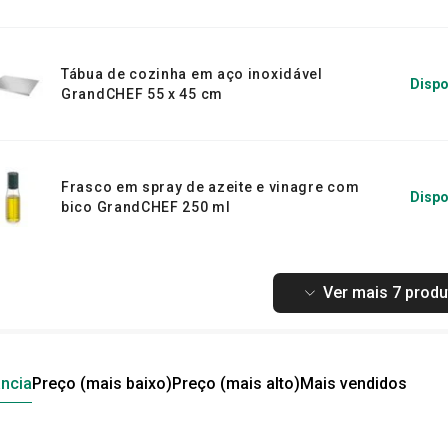
Tábua de cozinha em aço inoxidável
Dispo
GrandCHEF 55 x 45 cm
Frasco em spray de azeite e vinagre com
Dispo
bico GrandCHEF 250 ml
Ver mais 7 produ
ncia
Preço (mais baixo)
Preço (mais alto)
Mais vendidos