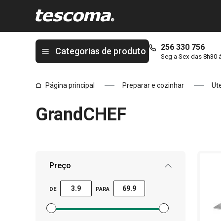
Está na página Utensílios de cozinha Tescoma para chefs
256 330 756
Categorias de produto
Seg a Sex das 8h30 
Página principal
Preparar e cozinhar
Ute
GrandCHEF
Preço
DE
PARA
Definir filtro de preço mínimo
Definir filtro de preço máximo