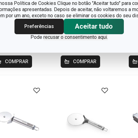
ossa Política de Cookies Clique no botão "Aceitar tudo" para co
formações apresentadas. Depois de aceitar, não voltaremos a mo
re-nozes
Cortador de fatias
Cor
 por um ano, exceto no caso se eliminar os cookies do seu dis
andCHEF
de queijo
com
Aceitar tudo
Preferências
GrandCHEF
Pode
recusar o consentimento aqui.
6,90
€ 7,90
€ 
ponível na loja online
Disponível na loja online
Disp
COMPRAR
COMPRAR