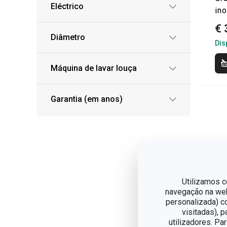
Eléctrico
ino
€ 
Diâmetro
Dis
Máquina de lavar louça
Garantia (em anos)
Utilizamos c
navegação na web,
personalizada) c
visitadas), 
utilizadores. Pa