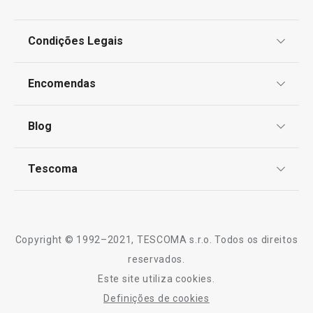
Condições Legais
Proteção de informações pessoais
Encomendas
Centro de Arbitragem
Termos e Condições
Blog
Livro de Reclamações
TESCOMA Club
Notícias
Tescoma
Perguntas Frequentes
Receitas
Sobre nós
Truques e Dicas
Serviço Pós-Venda
Copyright © 1992–2021, TESCOMA s.r.o. Todos os direitos
Profissionais
reservados.
Este site utiliza cookies.
Contactos
Definições de cookies