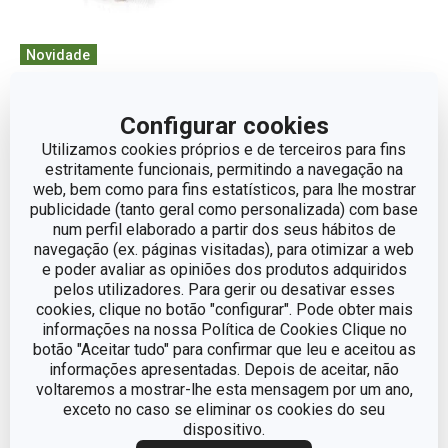
Novidade
Ralador dobrável
Tábua de cortar dobrável
COMPACT
COMPACT 32 x 22 cm
Configurar cookies
€ 17,90
€ 11,90
Utilizamos cookies próprios e de terceiros para fins
estritamente funcionais, permitindo a navegação na
Disponível na loja online
Disponível na loja online
web, bem como para fins estatísticos, para lhe mostrar
publicidade (tanto geral como personalizada) com base
COMPRAR
COMPRAR
num perfil elaborado a partir dos seus hábitos de
navegação (ex. páginas visitadas), para otimizar a web
e poder avaliar as opiniões dos produtos adquiridos
pelos utilizadores. Para gerir ou desativar esses
cookies, clique no botão "configurar". Pode obter mais
informações na nossa Política de Cookies Clique no
botão "Aceitar tudo" para confirmar que leu e aceitou as
informações apresentadas. Depois de aceitar, não
voltaremos a mostrar-lhe esta mensagem por um ano,
exceto no caso se eliminar os cookies do seu
dispositivo.