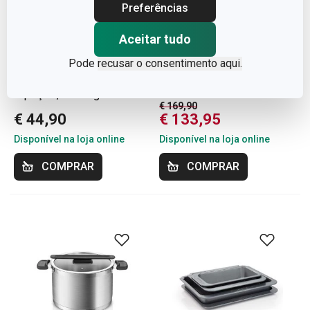
Preferências
Portes grátis
-21 %
Portes grátis
Aceitar tudo
Tábuas de cortar com
Trem de cozinha
Pode
recusar o consentimento aqui.
suporte COMPACT,
COMPACT, 6 pcs
4 peças, interligadas
€ 169,90
€ 44,90
€ 133,95
Disponível na loja online
Disponível na loja online
COMPRAR
COMPRAR