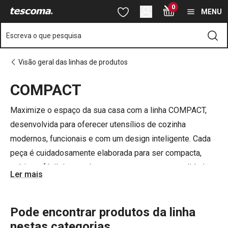
Está na página COMPACT
0
Saltar para o conteúdo principal
Saltar para a navegação
Saltar para a pesquisa
MENU
Escreva o que pesquisa
Visão geral das linhas de produtos
COMPACT
o
o
Maximize o espaço da sua casa com a linha COMPACT,
desenvolvida para oferecer utensílios de cozinha
modernos, funcionais e com um design inteligente. Cada
peça é cuidadosamente elaborada para ser compacta,
prática e fácil de guardar, sem comprometer a qualidade
Ler mais
ou a estética. Desde utensílios até louças versáteis,
COMPACT combina inovação e praticidade, tornando a
organização da sua cozinha mais simples e eficiente.
Pode encontrar produtos da linha
Descubra como otimizar o espaço sem abrir mão do
nestas categorias