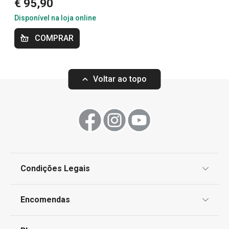
€ 95,90
Disponível na loja online
Cozinhar
COMPRAR
Forno e Pastelaria
Voltar ao topo
Preparar e cozinhar
Utensílios de Cozinha Virais
Essenciais de Verão
Condições Legais
Especial Dia do Pai
Proteção de informações pessoais
Encomendas
Centro de Arbitragem
Organização e limpeza da cozinha
Termos e Condições