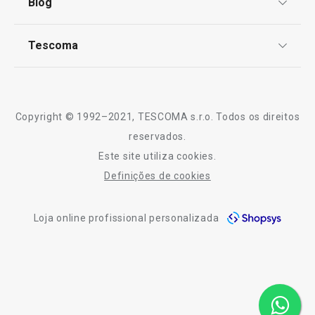
Blog
Livro de Reclamações
TESCOMA Club
Notícias
Tescoma
Perguntas Frequentes
Receitas
Sobre nós
Truques e Dicas
Serviço Pós-Venda
Copyright © 1992–2021, TESCOMA s.r.o. Todos os direitos
Profissionais
reservados.
Este site utiliza cookies.
Contactos
Definições de cookies
-21 %
Portes grátis
-10% Novos Subscritores
Trem de cozinha COMPACT, 6 pcs
Tabuleiro de fo
Loja online profissional personalizada
41.5 x 35.5 cm
€ 169,90
€ 133,95
€ 21,90
Disponível na loja online
Disponível na loja o