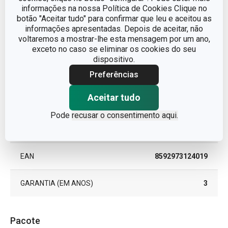
Outros parâmetros
informações na nossa Política de Cookies Clique no
botão "Aceitar tudo" para confirmar que leu e aceitou as
informações apresentadas. Depois de aceitar, não
CATEGORIA
tarteiras
voltaremos a mostrar-lhe esta mensagem por um ano,
exceto no caso se eliminar os cookies do seu
dispositivo.
LINHA DE PRODUTO
COMPACT
Preferências
metal, revestimento
MATERIAL
antiaderente
Aceitar tudo
Pode
recusar o consentimento aqui.
MÁQUINA DE LAVAR
Sim
LOUÇA
EAN
8592973124019
GARANTIA (EM ANOS)
3
Pacote