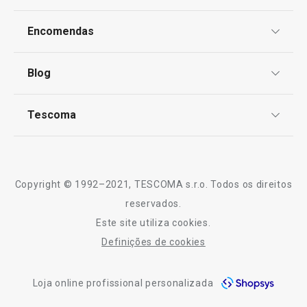
Proteção de informações pessoais
Produtos virais nas redes socias
Encomendas
Centro de Arbitragem
Termos e Condições
Pastelaria de Natal
Blog
Livro de Reclamações
TESCOMA Club
Notícias
Especial Dia do Pai
Tescoma
Perguntas Frequentes
Receitas
Sobre nós
Especial Mundial: A Melhor Equipa para a sua
Truques e Dicas
Cozinha
Serviço Pós-Venda
Copyright © 1992–2021, TESCOMA s.r.o. Todos os direitos
Cozinhar
Profissionais
reservados.
Este site utiliza cookies.
Contactos
Definições de cookies
-10% Novos Subscritores
Loja online profissional personalizada