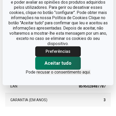
e poder avaliar as opiniões dos produtos adquiridos
CATEGORIA
utensílios de cozinha
pelos utilizadores. Para gerir ou desativar esses
cookies, clique no botão "configurar". Pode obter mais
informações na nossa Política de Cookies Clique no
LINHA DE PRODUTO
GrandCHEF
botão "Aceitar tudo" para confirmar que leu e aceitou as
informações apresentadas. Depois de aceitar, não
MATERIAL
aço inoxidável
voltaremos a mostrar-lhe esta mensagem por um ano,
exceto no caso se eliminar os cookies do seu
dispositivo.
TIPO
concha de sopa
Preferências
CORES
Metalizado
Aceitar tudo
Pode
recusar o consentimento aqui.
MÁQUINA DE LAVAR LOUÇA
Sim
EAN
8595028487787
GARANTIA (EM ANOS)
3