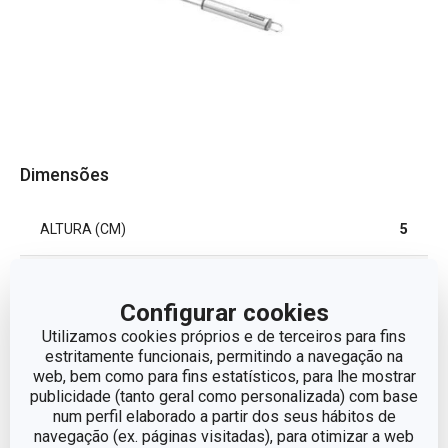
Dimensões
ALTURA (CM)
5
LARGURA (CM)
8.5
Configurar cookies
COMPRIMENTO (CM)
Utilizamos cookies próprios e de terceiros para fins
33
estritamente funcionais, permitindo a navegação na
web, bem como para fins estatísticos, para lhe mostrar
publicidade (tanto geral como personalizada) com base
Outros parâmetros
num perfil elaborado a partir dos seus hábitos de
navegação (ex. páginas visitadas), para otimizar a web