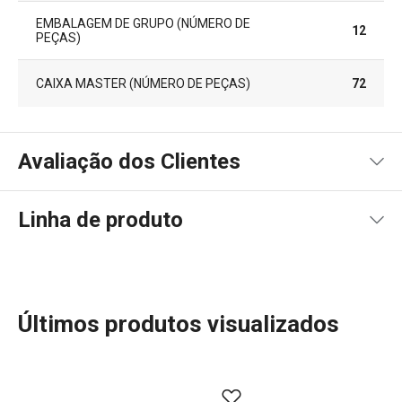
EMBALAGEM DE GRUPO (NÚMERO DE
12
PEÇAS)
CAIXA MASTER (NÚMERO DE PEÇAS)
72
Avaliação dos Clientes
Linha de produto
95
%
5
70
x
4
13
x
3
0
x
2
0
x
85 avaliações
Últimos produtos visualizados
1
0
x
0
2
x
Conheça a opinião dos nossos clientes.
A linha PRESTO oferece utensílios de cozinha essenciais
e práticos para todos os cozinheiros. Com materiais de