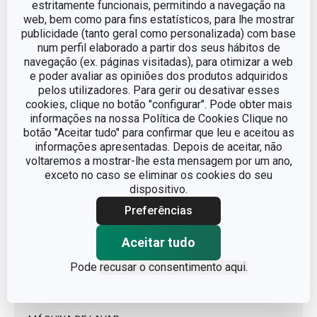
estritamente funcionais, permitindo a navegação na
web, bem como para fins estatísticos, para lhe mostrar
COMPRIMENTO (CM)
17
publicidade (tanto geral como personalizada) com base
num perfil elaborado a partir dos seus hábitos de
navegação (ex. páginas visitadas), para otimizar a web
e poder avaliar as opiniões dos produtos adquiridos
Outros parâmetros
pelos utilizadores. Para gerir ou desativar esses
cookies, clique no botão "configurar". Pode obter mais
informações na nossa Política de Cookies Clique no
Processamento de fruta ou
CATEGORIA
botão "Aceitar tudo" para confirmar que leu e aceitou as
legumes
informações apresentadas. Depois de aceitar, não
voltaremos a mostrar-lhe esta mensagem por um ano,
LINHA DE PRODUTO
PRESTO
exceto no caso se eliminar os cookies do seu
dispositivo.
MATERIAL
plástico, aço inoxidável
Preferências
Aceitar tudo
TIPO
quebra-nozes
Pode
recusar o consentimento aqui.
CORES
Branco