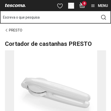
Está na página Cortador de castanhas PRESTO
0
Saltar para o conteúdo principal
Saltar para a navegação
Saltar para a pesquisa
MENU
Escreva o que pesquisa
PRESTO
Cortador de castanhas PRESTO