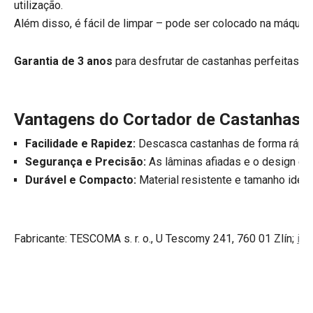
utilização.
Além disso, é fácil de limpar – pode ser colocado na máquina
Garantia de 3 anos
para desfrutar de castanhas perfeitas s
Vantagens do Cortador de Castanhas
Facilidade e Rapidez:
Descasca castanhas de forma rápid
Segurança e Precisão:
As lâminas afiadas e o design er
Durável e Compacto:
Material resistente e tamanho ideal
Fabricante: TESCOMA s. r. o., U Tescomy 241, 760 01 Zlín;
in