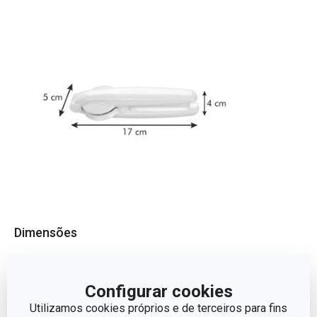
Dimensões
ALTURA (CM)
4
Configurar cookies
Utilizamos cookies próprios e de terceiros para fins
LARGURA (CM)
5