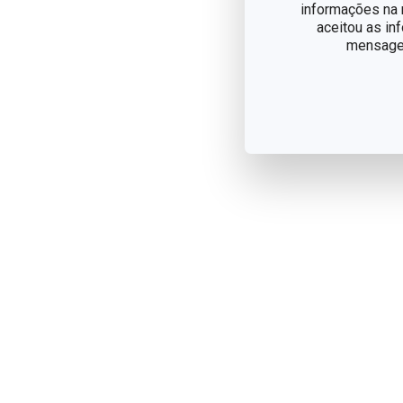
informações na n
aceitou as in
mensagem