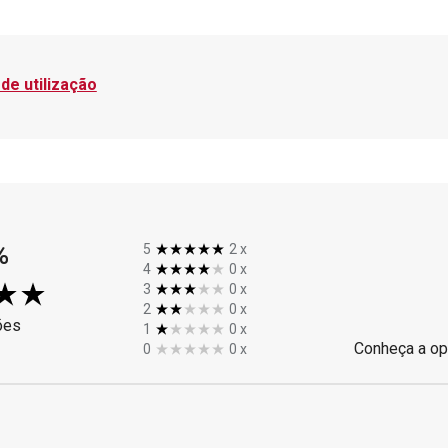
de utilização
%
5
2
x
4
0
x
3
0
x
2
0
x
ões
1
0
x
Conheça a op
0
0
x