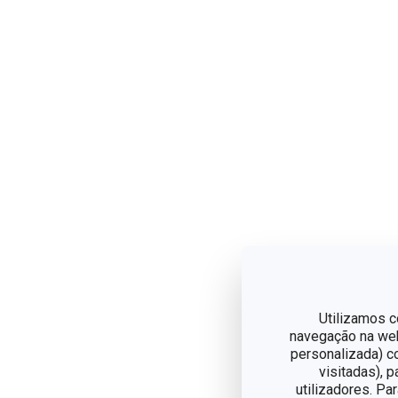
Utilizamos c
navegação na web,
personalizada) c
visitadas), 
utilizadores. Pa