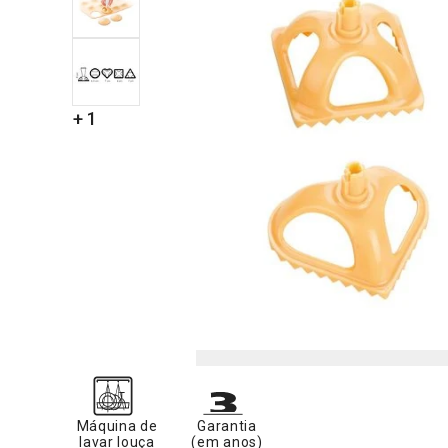
+ 1
Máquina de
Garantia
lavar louça
(em anos)