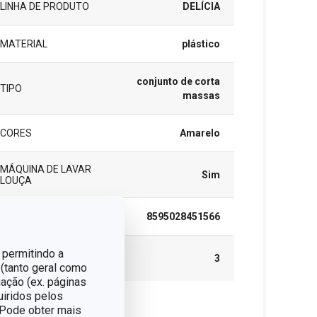
LINHA DE PRODUTO
DELÍCIA
MATERIAL
plástico
conjunto de corta
TIPO
massas
CORES
Amarelo
MÁQUINA DE LAVAR
Sim
LOUÇA
EAN
8595028451566
 permitindo a
GARANTIA (EM
3
ANOS)
 (tanto geral como
ação (ex. páginas
uiridos pelos
. Pode obter mais
cote