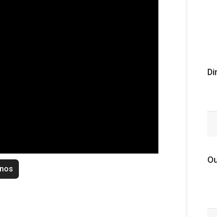
Di
Ou
enos