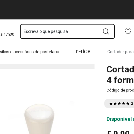
Saltar para o conteúdo principal
Saltar para a navegação
Saltar para a pesquisa
Escreva o que pesquisa
às 17h30
sílios e acessórios de pastelaria
DELÍCIA
Cortador para 
Cortad
4 for
Código de pro
2
Disponível 
€ 9,90