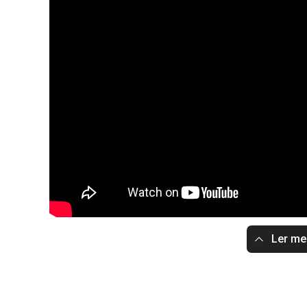
Ler m