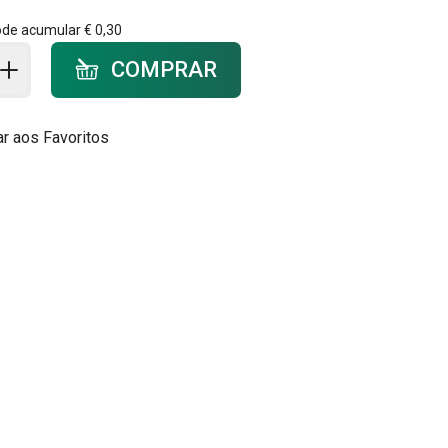
ode acumular
€ 0,30
ar ao carrinho - quantidade
COMPRAR
ar aos Favoritos