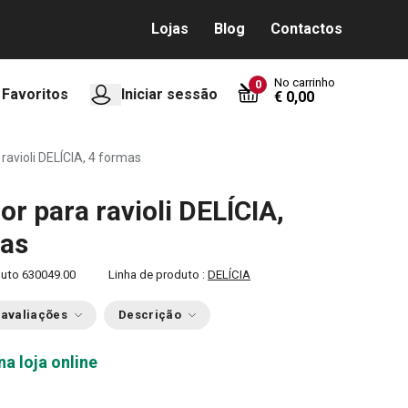
Lojas
Blog
Contactos
No carrinho
0
Favoritos
Iniciar sessão
€ 0,00
ravioli DELÍCIA, 4 formas
or para ravioli DELÍCIA,
mas
duto
630049.00
Linha de produto :
DELÍCIA
 avaliações
Descrição
na loja online