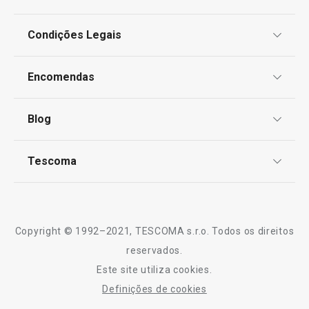
Condições Legais
Proteção de informações pessoais
Encomendas
Centro de Arbitragem
Termos e Condições
Blog
Livro de Reclamações
TESCOMA Club
Notícias
Tescoma
Perguntas Frequentes
Receitas
Sobre nós
Truques e Dicas
Serviço Pós-Venda
Copyright © 1992–2021, TESCOMA s.r.o. Todos os direitos
Profissionais
reservados.
Este site utiliza cookies.
Contactos
Definições de cookies
-10% Novos Subscritores