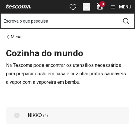
Está na página Cozinha do mundo
0
Saltar para o conteúdo principal
Saltar para a navegação
Saltar para a pesquisa
MENU
Escreva o que pesquisa
Mesa
Cozinha do mundo
o
o
Na Tescoma pode encontrar os utensílios necessários
para preparar sushi em casa e cozinhar pratos saudáveis
a vapor com a vaporeira em bambu.
NIKKO
(
4
)