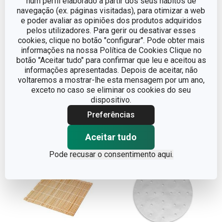
num perfil elaborado a partir dos seus hábitos de
navegação (ex. páginas visitadas), para otimizar a web
Portes grátis
e poder avaliar as opiniões dos produtos adquiridos
pelos utilizadores. Para gerir ou desativar esses
Vaporeira em bambu
Pauzinhos com suporte
cookies, clique no botão "configurar". Pode obter mais
NIKKO ø 20 cm, duas
NIKKO, 6 conj.
informações na nossa Política de Cookies Clique no
botão "Aceitar tudo" para confirmar que leu e aceitou as
camadas
informações apresentadas. Depois de aceitar, não
€ 35,90
€ 11,90
voltaremos a mostrar-lhe esta mensagem por um ano,
exceto no caso se eliminar os cookies do seu
Disponível na loja online
Disponível na loja online
dispositivo.
COMPRAR
COMPRAR
Preferências
Aceitar tudo
Pode
recusar o consentimento aqui.