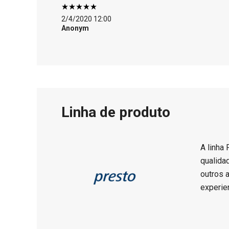
2/4/2020 12:00
Anonym
Linha de produto
A linha
qualida
outros a
experie