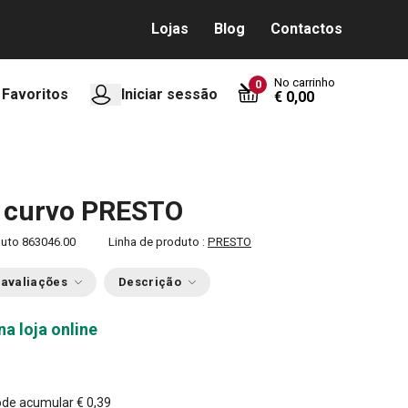
Lojas
Blog
Contactos
No carrinho
0
Favoritos
Iniciar sessão
€ 0,00
o curvo PRESTO
duto
863046.00
Linha de produto :
PRESTO
 avaliações
Descrição
na loja online
0
ode acumular
€ 0,39