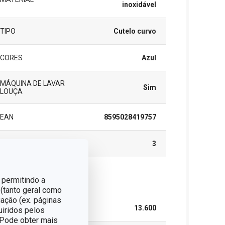
inoxidável
TIPO
Cutelo curvo
CORES
Azul
MÁQUINA DE LAVAR
Sim
LOUÇA
EAN
8595028419757
GARANTIA (EM ANOS)
3
 permitindo a
cote
 (tanto geral como
ação (ex. páginas
LARGURA (CM)
13.600
uiridos pelos
. Pode obter mais