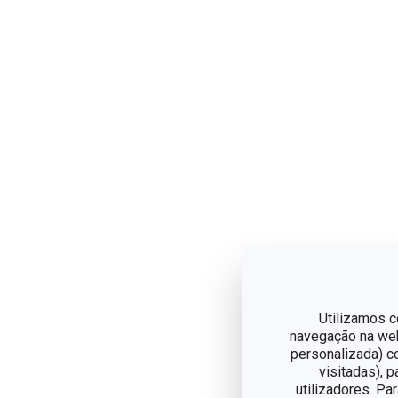
Utilizamos c
navegação na web,
personalizada) c
visitadas), 
utilizadores. Pa