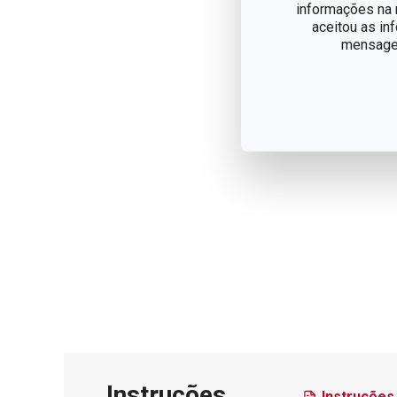
informações na n
aceitou as in
mensagem
Instruções
Instruções 