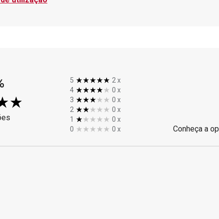
%
5
2
x
4
0
x
3
0
x
2
0
x
ões
1
0
x
Conheça a op
0
0
x