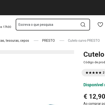
Saltar para o conteúdo principal
Saltar para a navegação
Saltar para a pesquisa
Escreva o que pesquisa
às 17h30
cas, tesouras, cepos
PRESTO
Cutelo curvo PRESTO
Cutel
Código de pro
2
Disponível 
€ 12,9
Ao comprar p