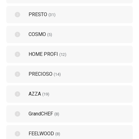
PRESTO
(
31
)
COSMO
(
5
)
HOME PROFI
(
12
)
PRECIOSO
(
14
)
AZZA
(
19
)
GrandCHEF
(
8
)
FEELWOOD
(
8
)