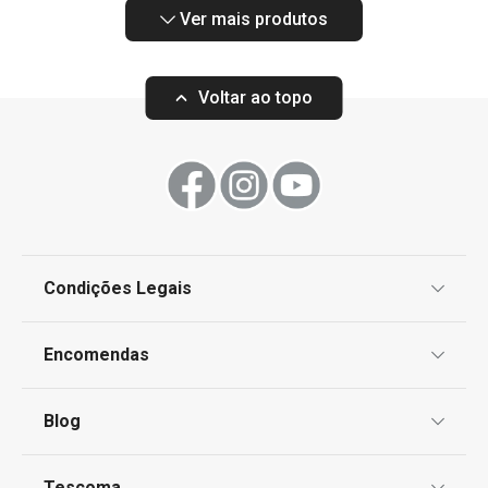
Ver mais produtos
Voltar ao topo
Condições Legais
Proteção de informações pessoais
Encomendas
Centro de Arbitragem
Termos e Condições
Blog
Livro de Reclamações
TESCOMA Club
Notícias
Tescoma