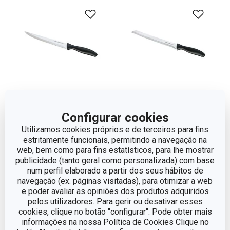
Configurar cookies
Faca trinchante SONIC
Faca de pão SONIC
Utilizamos cookies próprios e de terceiros para fins
18 cm
20 cm
estritamente funcionais, permitindo a navegação na
web, bem como para fins estatísticos, para lhe mostrar
€ 7,90
€ 7,90
publicidade (tanto geral como personalizada) com base
Disponível na loja online
Disponível na loja online
num perfil elaborado a partir dos seus hábitos de
navegação (ex. páginas visitadas), para otimizar a web
COMPRAR
COMPRAR
e poder avaliar as opiniões dos produtos adquiridos
pelos utilizadores. Para gerir ou desativar esses
cookies, clique no botão "configurar". Pode obter mais
informações na nossa Política de Cookies Clique no