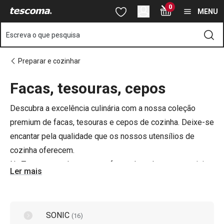
Está na página Cepos, facas e tesouras de cozinha
0
Saltar para o conteúdo principal
Saltar para a navegação
Saltar para a pesquisa
MENU
Escreva o que pesquisa
Preparar e cozinhar
Facas, tesouras, cepos
o
o
Descubra a excelência culinária com a nossa coleção
premium de facas, tesouras e cepos de cozinha. Deixe-se
encantar pela qualidade que os nossos utensílios de
cozinha oferecem.
Na Tescoma pode encontrar facas de todos os materiais
Ler mais
com alta qualidade e com diversas linhas de design
atraente. Complementam perfeitamente as tábuas de
cortar de diferentes tamanhos e diferentes materiais
SONIC
(
16
)
desde madeira maciça a plástico.