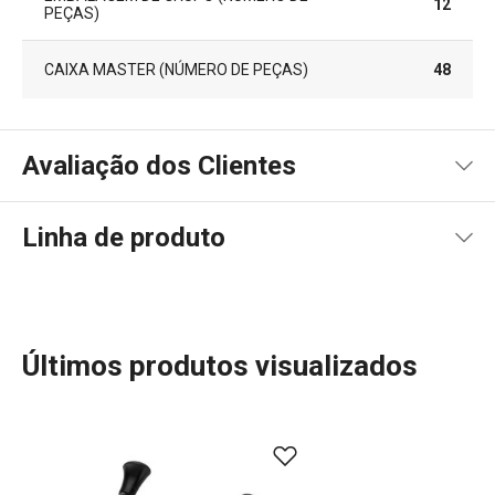
12
PEÇAS)
CAIXA MASTER (NÚMERO DE PEÇAS)
48
Avaliação dos Clientes
Linha de produto
100
%
5
2
x
4
0
x
3
0
x
2
0
x
2 avaliações
Últimos produtos visualizados
1
0
x
0
0
x
Conheça a opinião dos nossos clientes.
Mais Vendidos