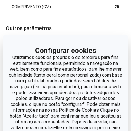
COMPRIMENTO (CM)
25
Outros parâmetros
CATEGORIA
utensílios de corte
Configurar cookies
Utilizamos cookies próprios e de terceiros para fins
LINHA DE PRODUTO
SONIC
estritamente funcionais, permitindo a navegação na
web, bem como para fins estatísticos, para lhe mostrar
publicidade (tanto geral como personalizada) com base
plástico, aço
MATERIAL
num perfil elaborado a partir dos seus hábitos de
inoxidável
navegação (ex. páginas visitadas), para otimizar a web
e poder avaliar as opiniões dos produtos adquiridos
TIPO
Cutelo curvo
pelos utilizadores. Para gerir ou desativar esses
cookies, clique no botão "configurar". Pode obter mais
informações na nossa Política de Cookies Clique no
CORES
Preto
botão "Aceitar tudo" para confirmar que leu e aceitou as
informações apresentadas. Depois de aceitar, não
MÁQUINA DE LAVAR
voltaremos a mostrar-lhe esta mensagem por um ano,
Sim