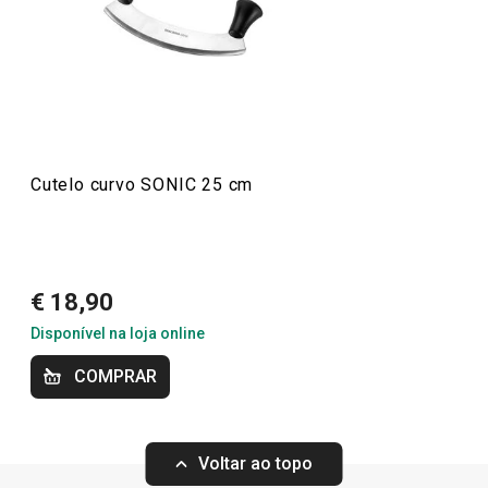
16/3/2021 15:12
Anonym
Preparar e cozinhar
Especial Churrasco
11/11/2020 21:25
Anonym
Cutelo curvo SONIC 25 cm
€ 18,90
Disponível na loja online
COMPRAR
Voltar ao topo
Afiador de facas SONIC
Faca multiusos 