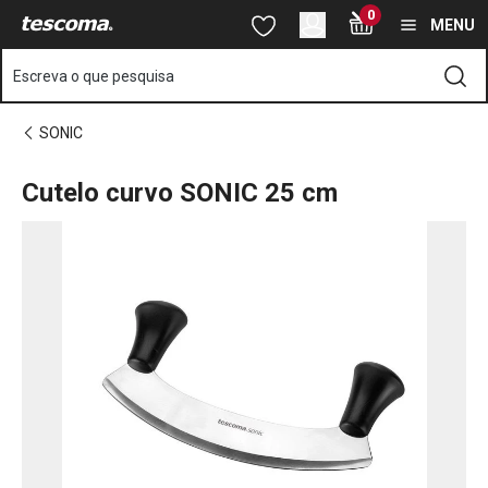
Está na página Cutelo curvo SONIC 25 cm
0
Saltar para o conteúdo principal
Saltar para a navegação
Saltar para a pesquisa
MENU
Escreva o que pesquisa
SONIC
Cutelo curvo SONIC 25 cm