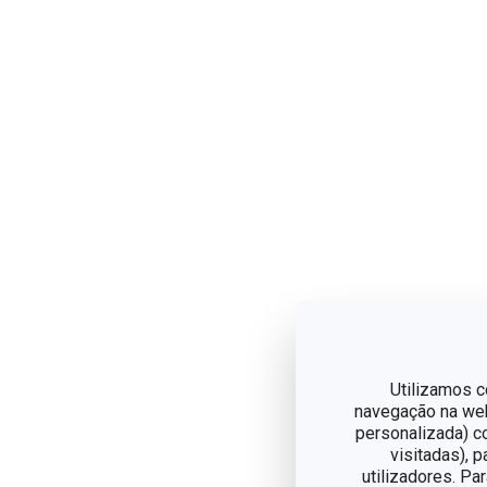
Utilizamos c
navegação na web,
personalizada) c
visitadas), 
utilizadores. Pa