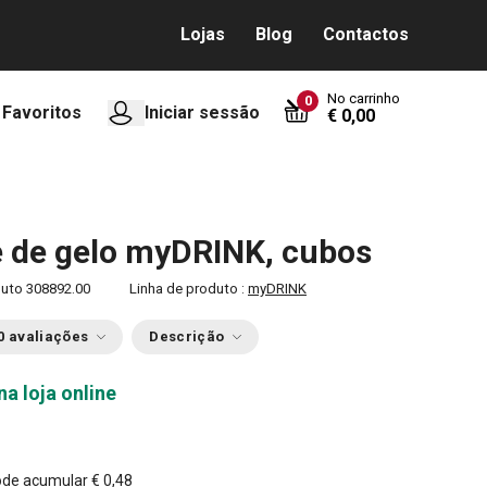
Lojas
Blog
Contactos
No carrinho
0
Favoritos
Iniciar sessão
€ 0,00
 de gelo myDRINK, cubos
duto
308892.00
Linha de produto :
myDRINK
0 avaliações
Descrição
na loja online
0
ode acumular
€ 0,48