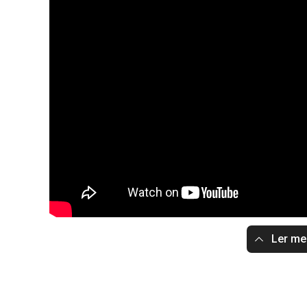
Ler m