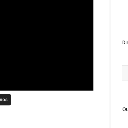
Di
enos
Ou