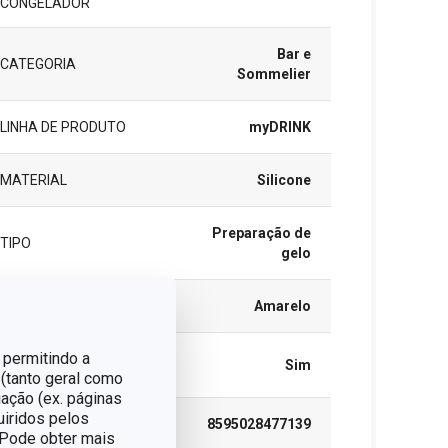
CONGELADOR
Bar e
CATEGORIA
Sommelier
LINHA DE PRODUTO
myDRINK
MATERIAL
Silicone
Preparação de
TIPO
gelo
CORES
Amarelo
 permitindo a
MÁQUINA DE LAVAR
Sim
LOUÇA
 (tanto geral como
ação (ex. páginas
uiridos pelos
EAN
8595028477139
. Pode obter mais