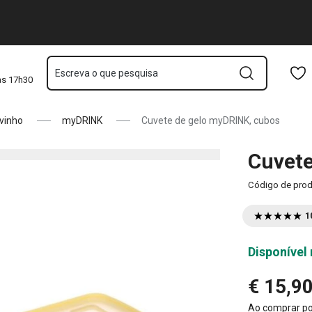
Saltar para o conteúdo principal
Saltar para a navegação
Saltar para a pesquisa
Escreva o que pesquisa
às 17h30
vinho
myDRINK
Cuvete de gelo myDRINK, cubos
Cuvete
Código de pro
1
Disponível 
€ 15,9
Ao comprar p