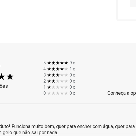
%
5
9
x
4
1
x
3
0
x
2
0
x
ções
1
0
x
Conheça a op
0
0
x
uto! Funciona muito bem, quer para encher com água, quer para ti
 gelo que não sai por nada.