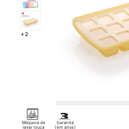
+ 2
Máquina de
Garantia
lavar louça
(em anos)