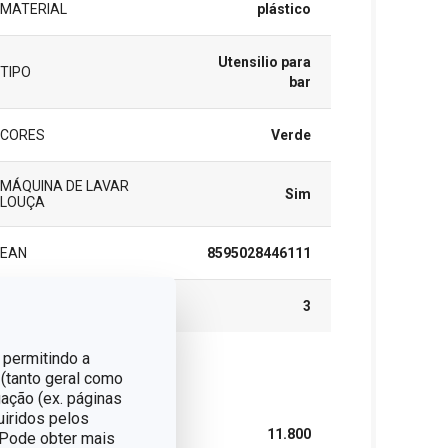
MATERIAL
plástico
Utensilio para
TIPO
bar
CORES
Verde
MÁQUINA DE LAVAR
Sim
LOUÇA
EAN
8595028446111
GARANTIA (EM ANOS)
3
 permitindo a
 (tanto geral como
cote
ação (ex. páginas
uiridos pelos
LARGURA (CM)
11.800
. Pode obter mais