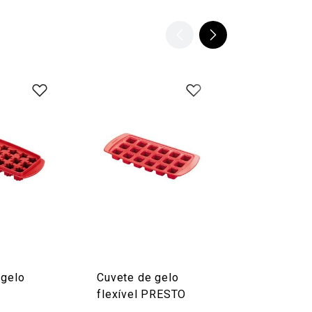
 gelo
Cuvete de gelo
Shaker PR
flexível PRESTO
0.5 l