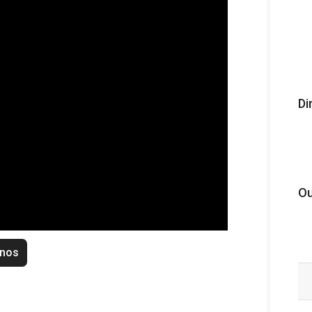
Di
Ou
enos