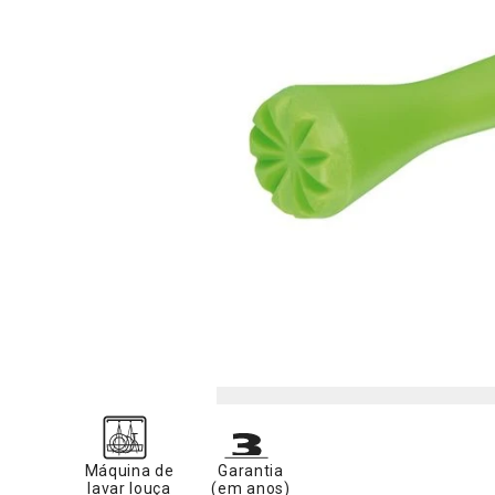
Máquina de
Garantia
lavar louça
(em anos)