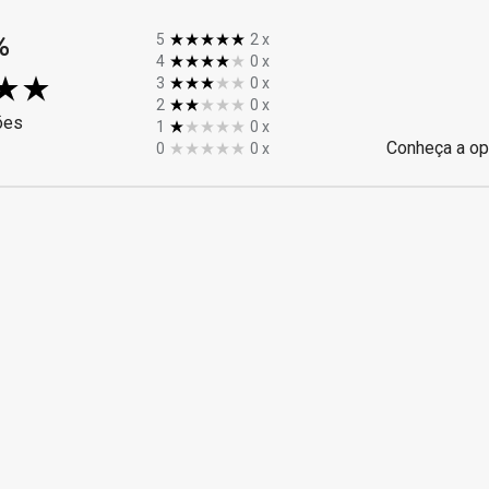
%
5
2
x
4
0
x
3
0
x
2
0
x
ões
1
0
x
Conheça a op
0
0
x