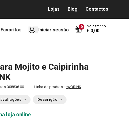
Lojas
Blog
Contactos
No carrinho
0
Favoritos
Iniciar sessão
€ 0,00
para Mojito e Caipirinha
INK
duto
308836.00
Linha de produto :
myDRINK
 avaliações
Descrição
na loja online