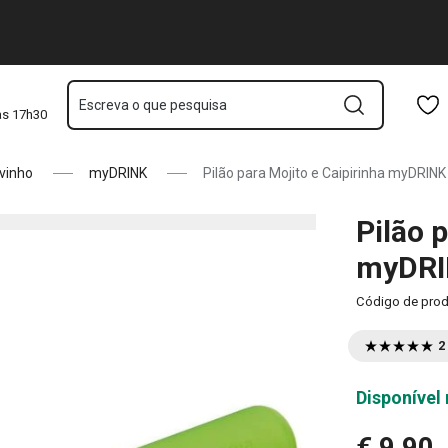
Saltar para o conteúdo principal
Saltar para a navegação
Saltar para a pesquisa
Escreva o que pesquisa
às 17h30
vinho
myDRINK
Pilão para Mojito e Caipirinha myDRINK
Pilão 
myDR
Código de pro
2
Disponível 
€ 9,90