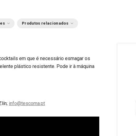
ões
Produtos relacionados
s cocktails em que é necessário esmagar os
lente plástico resistente. Pode ir à máquina
Zlín;
info@tescoma.pt