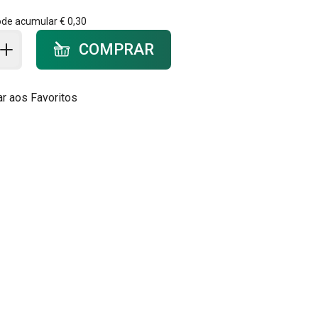
ode acumular
€ 0,30
ar ao carrinho - quantidade
COMPRAR
ar aos Favoritos