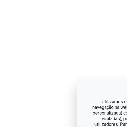
Utilizamos c
navegação na web,
personalizada) c
visitadas), 
utilizadores. Pa