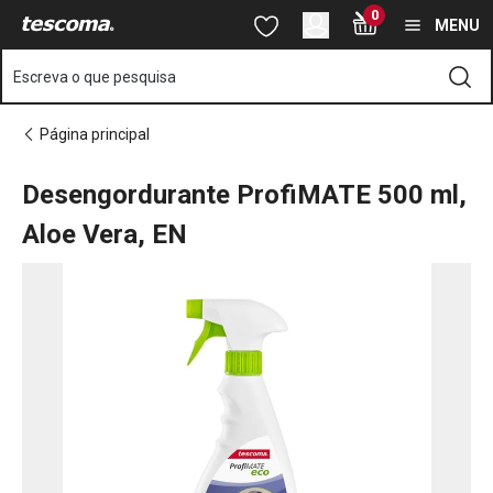
Está na página Desengordurante ProfiMATE 500 ml, Aloe Vera, 
0
Saltar para o conteúdo principal
Saltar para a navegação
Saltar para a pesquisa
MENU
Escreva o que pesquisa
Página principal
Desengordurante ProfiMATE 500 ml,
Aloe Vera, EN