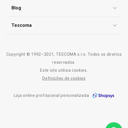
Termos e Condições
Blog
Livro de Reclamações
TESCOMA Club
Notícias
Tescoma
Perguntas Frequentes
Receitas
Sobre nós
Truques e Dicas
-37 %
Serviço Pós-Venda
Copyright © 1992–2021, TESCOMA s.r.o. Todos os direitos
Limpa vidros para lareiras
Vassoura ProfiM
Profissionais
reservados.
ProfiMATE 500 ml, Aloe Vera, EN
Este site utiliza cookies.
Contactos
Definições de cookies
€ 7,90
-10% Novos Subscritores
€ 4,95
€ 13,90
Loja online profissional personalizada
Disponível na loja online
Disponível na loja o
COMPRAR
COMPRAR