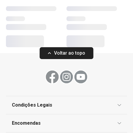
e design premiado na sua rotina de limpeza e transforme
as tarefas domésticas numa experiência mais eficiente e
agradável!
Mais Vendidos
Voltar ao topo
Organização e limpeza da cozinha
Utensílios de Cozinha Virais
Produtos virais nas redes socias
Condições Legais
Proteção de informações pessoais
Encomendas
Centro de Arbitragem