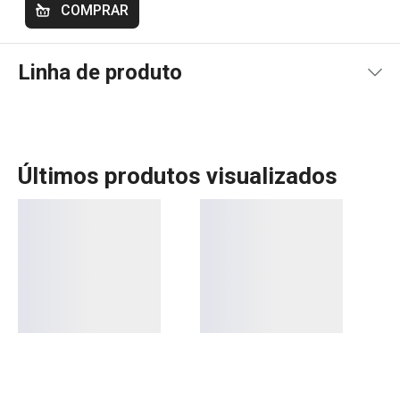
COMPRAR
Linha de produto
Últimos produtos visualizados
A linha de limpeza da ProfiMATE, vencedora de um
prestigiado prémio de design, inclui conjuntos de limpeza
versáteis que podem ser ampliados com ferramentas
adicionais, adaptando-se perfeitamente às suas
necessidades. Além disso, a gama ProfiMATE oferece
produtos práticos e altamente populares, como
detergentes para fornos e louças de inox, garantindo
resultados impecáveis. Combine funcionalidade, inovação