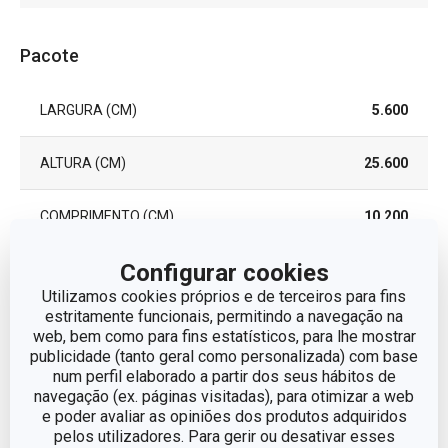
Pacote
LARGURA (CM)
5.600
ALTURA (CM)
25.600
COMPRIMENTO (CM)
10.200
Configurar cookies
PESO INCLUINDO EMBALAGEM (KG)
0.565
Utilizamos cookies próprios e de terceiros para fins
estritamente funcionais, permitindo a navegação na
CAIXA MASTER (NÚMERO DE PEÇAS)
12
web, bem como para fins estatísticos, para lhe mostrar
publicidade (tanto geral como personalizada) com base
num perfil elaborado a partir dos seus hábitos de
navegação (ex. páginas visitadas), para otimizar a web
e poder avaliar as opiniões dos produtos adquiridos
Produtos relacionados
pelos utilizadores. Para gerir ou desativar esses