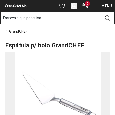
Está na página Espátula p/ bolo GrandCHEF
0
Saltar para o conteúdo principal
Saltar para a navegação
Saltar para a pesquisa
MENU
Escreva o que pesquisa
GrandCHEF
Espátula p/ bolo GrandCHEF