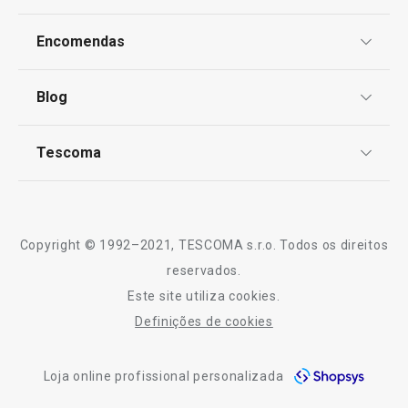
Proteção de informações pessoais
Produtos virais nas redes socias
Encomendas
Centro de Arbitragem
Termos e Condições
Pastelaria de Natal
Blog
Livro de Reclamações
TESCOMA Club
Notícias
Especial Dia do Pai
Tescoma
Perguntas Frequentes
Receitas
Sobre nós
Especial Mundial: A Melhor Equipa para a sua
Truques e Dicas
Cozinha
Serviço Pós-Venda
Copyright © 1992–2021, TESCOMA s.r.o. Todos os direitos
Cozinhar
Profissionais
reservados.
Este site utiliza cookies.
Contactos
Definições de cookies
-10% Novos Subscritores
Loja online profissional personalizada