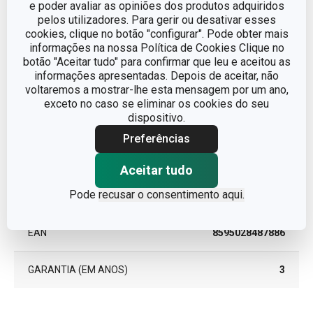
e poder avaliar as opiniões dos produtos adquiridos
CATEGORIA
servir bolos e doces
pelos utilizadores. Para gerir ou desativar esses
cookies, clique no botão "configurar". Pode obter mais
informações na nossa Política de Cookies Clique no
LINHA DE PRODUTO
GrandCHEF
botão "Aceitar tudo" para confirmar que leu e aceitou as
informações apresentadas. Depois de aceitar, não
MATERIAL
aço inoxidável
voltaremos a mostrar-lhe esta mensagem por um ano,
exceto no caso se eliminar os cookies do seu
dispositivo.
TIPO
espátula de bolos
Preferências
CORES
Metalizado
Aceitar tudo
Pode
recusar o consentimento aqui.
MÁQUINA DE LAVAR LOUÇA
Sim
EAN
8595028487886
GARANTIA (EM ANOS)
3