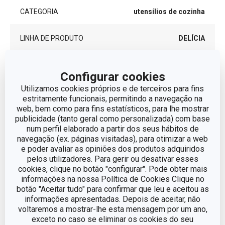
CATEGORIA
utensílios de cozinha
LINHA DE PRODUTO
DELÍCIA
MATERIAL
nylon
Configurar cookies
Utilizamos cookies próprios e de terceiros para fins
TIPO
espátula
estritamente funcionais, permitindo a navegação na
web, bem como para fins estatísticos, para lhe mostrar
publicidade (tanto geral como personalizada) com base
CORES
Amarelo
num perfil elaborado a partir dos seus hábitos de
navegação (ex. páginas visitadas), para otimizar a web
MÁQUINA DE LAVAR LOUÇA
Sim
e poder avaliar as opiniões dos produtos adquiridos
pelos utilizadores. Para gerir ou desativar esses
cookies, clique no botão "configurar". Pode obter mais
EAN
8595028450194
informações na nossa Política de Cookies Clique no
botão "Aceitar tudo" para confirmar que leu e aceitou as
GARANTIA (EM ANOS)
3
informações apresentadas. Depois de aceitar, não
voltaremos a mostrar-lhe esta mensagem por um ano,
exceto no caso se eliminar os cookies do seu