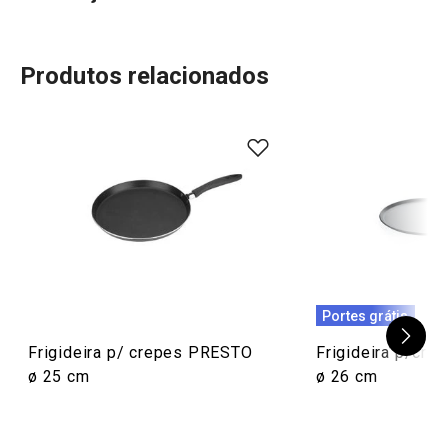
Produtos relacionados
96
%
5
14
x
4
3
x
3
0
x
2
0
x
17 avaliações
1
0
x
0
0
x
Conheça a opinião dos nossos clientes.
3/8/2022 12:37
Portes grátis
Anonym
Frigideira p/ crepes PRESTO
Frigideira p/cr
ø 25 cm
ø 26 cm
22/3/2022 16:48
Anonym