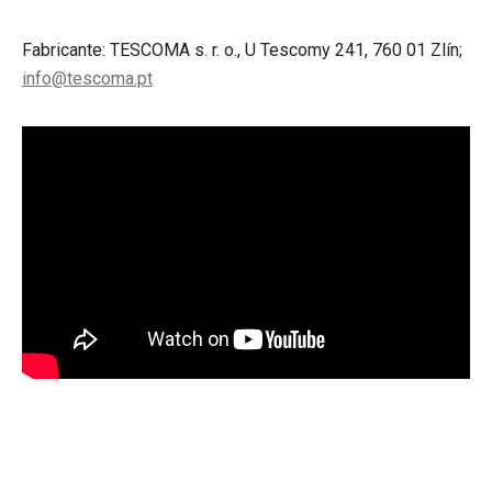
Fabricante: TESCOMA s. r. o., U Tescomy 241, 760 01 Zlín;
info@tescoma.pt