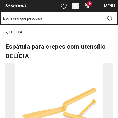
Está na página ✓Espátula para crepes com utensílio DELÍCIA
0
Saltar para o conteúdo principal
Saltar para a navegação
Saltar para a pesquisa
MENU
Escreva o que pesquisa
DELÍCIA
Espátula para crepes com utensílio
DELÍCIA