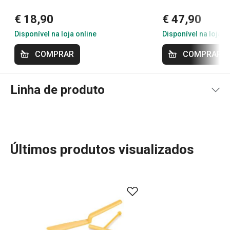
€ 18,90
€ 47,90
Disponível na loja online
Disponível na loja o
COMPRAR
COMPRAR
Linha de produto
Últimos produtos visualizados
Seja para profissionais ou iniciantes, a linha DELÍCIA é a
escolha ideal para quem quer facilitar o trabalho na
cozinha e criar receitas deliciosas. Com assadeiras em
diversos tamanhos, formas para bolos, muffins e pães,
além de utensílios de pastelaria de excelente qualidade,