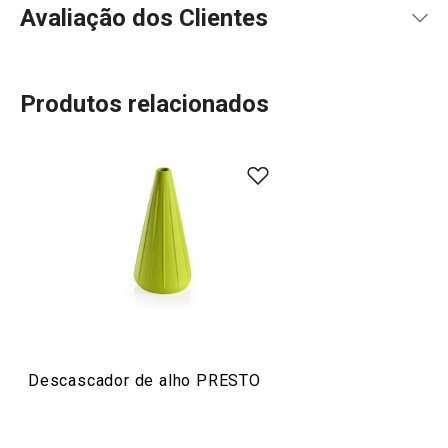
Avaliação dos Clientes
Produtos relacionados
96
%
5
7
x
4
2
x
3
0
x
2
0
x
9 avaliações
1
0
x
0
0
x
Conheça a opinião dos nossos clientes.
21/6/2023 19:41
Sandra S.
Descascador de alho PRESTO
10/3/2023 23:15