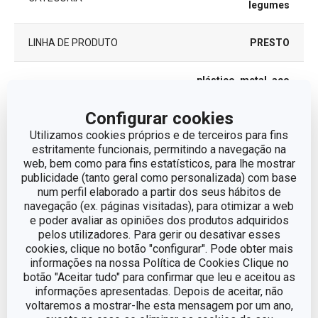
legumes
LINHA DE PRODUTO
PRESTO
plástico, metal, aço
MATERIAL
inoxidável
Configurar cookies
TIPO
espremedor
Utilizamos cookies próprios e de terceiros para fins
estritamente funcionais, permitindo a navegação na
web, bem como para fins estatísticos, para lhe mostrar
CORES
Branco
publicidade (tanto geral como personalizada) com base
num perfil elaborado a partir dos seus hábitos de
navegação (ex. páginas visitadas), para otimizar a web
MÁQUINA DE LAVAR
Sim
LOUÇA
e poder avaliar as opiniões dos produtos adquiridos
pelos utilizadores. Para gerir ou desativar esses
cookies, clique no botão "configurar". Pode obter mais
EAN
8595028425284
informações na nossa Política de Cookies Clique no
botão "Aceitar tudo" para confirmar que leu e aceitou as
GARANTIA (EM
informações apresentadas. Depois de aceitar, não
3
ANOS)
voltaremos a mostrar-lhe esta mensagem por um ano,