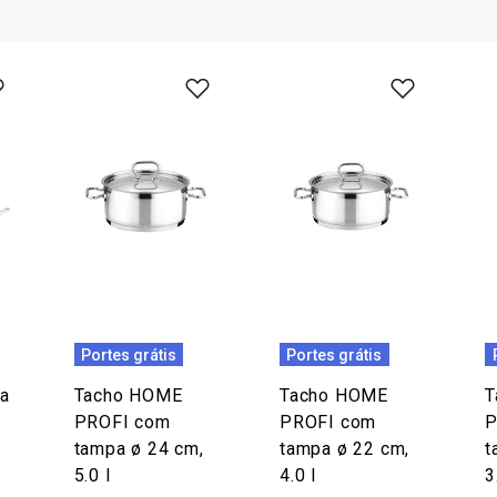
Portes grátis
Portes grátis
a
Tacho HOME
Tacho HOME
T
PROFI com
PROFI com
P
tampa ø 24 cm,
tampa ø 22 cm,
t
5.0 l
4.0 l
3