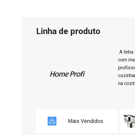
Linha de produto
A linha
com mat
profiss
cozinhar
na cozin
Mais Vendidos