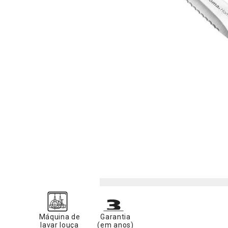
Máquina de
Garantia
lavar louça
(em anos)