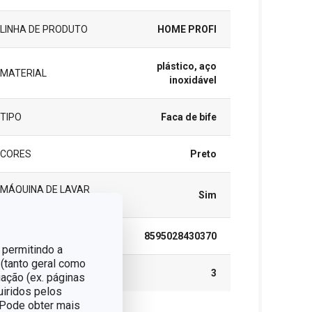
LINHA DE PRODUTO
HOME PROFI
plástico, aço
MATERIAL
inoxidável
TIPO
Faca de bife
CORES
Preto
MÁQUINA DE LAVAR
Sim
LOUÇA
EAN
8595028430370
 permitindo a
 (tanto geral como
GARANTIA (EM ANOS)
3
ação (ex. páginas
uiridos pelos
. Pode obter mais