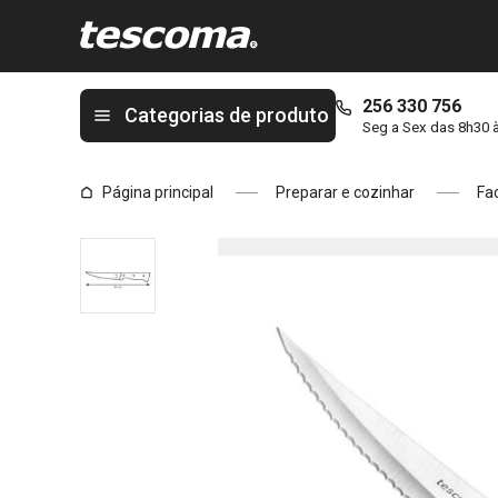
Está na página Faca de bife HOME PROFI, 13 cm
256 330 756
Categorias de produto
Seg a Sex das 8h30 
Página principal
Preparar e cozinhar
Fa