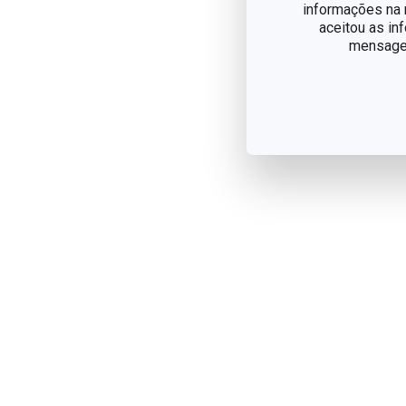
informações na n
aceitou as in
mensagem