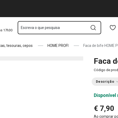
Saltar para o conteúdo principal
Saltar para a navegação
Saltar para a pesquisa
Escreva o que pesquisa
às 17h30
cas, tesouras, cepos
HOME PROFI
Faca de bife HOME P
Faca d
Código de pro
Descrição
Disponível 
€ 7,90
Ao comprar p