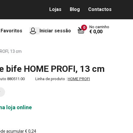
Lojas
Blog
Contactos
No carrinho
0
Favoritos
Iniciar sessão
€ 0,00
ROFI, 13 cm
e bife HOME PROFI, 13 cm
duto
880511.00
Linha de produto :
HOME PROFI
na loja online
ode acumular
€ 0,24