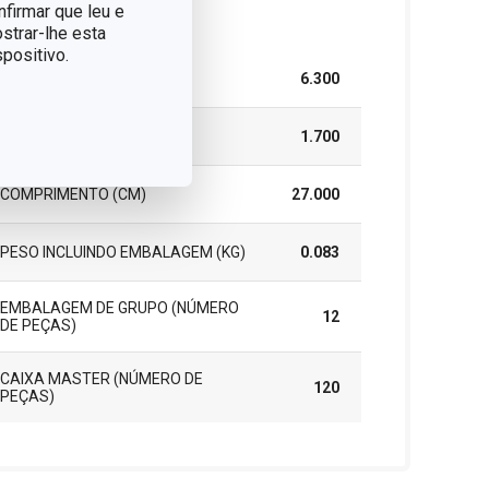
nfirmar que leu e
cote
strar-lhe esta
positivo.
LARGURA (CM)
6.300
ALTURA (CM)
1.700
COMPRIMENTO (CM)
27.000
PESO INCLUINDO EMBALAGEM (KG)
0.083
EMBALAGEM DE GRUPO (NÚMERO
12
DE PEÇAS)
CAIXA MASTER (NÚMERO DE
120
PEÇAS)