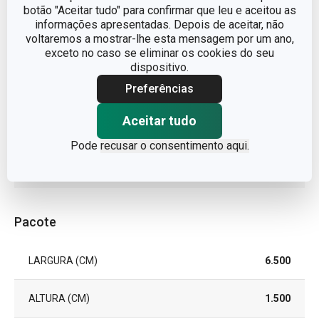
botão "Aceitar tudo" para confirmar que leu e aceitou as
TIPO
Faca de bife
informações apresentadas. Depois de aceitar, não
voltaremos a mostrar-lhe esta mensagem por um ano,
CORES
Azul
exceto no caso se eliminar os cookies do seu
dispositivo.
MÁQUINA DE LAVAR
Preferências
Sim
LOUÇA
Aceitar tudo
EAN
8595028418613
Pode
recusar o consentimento aqui.
GARANTIA (EM ANOS)
3
Pacote
LARGURA (CM)
6.500
ALTURA (CM)
1.500