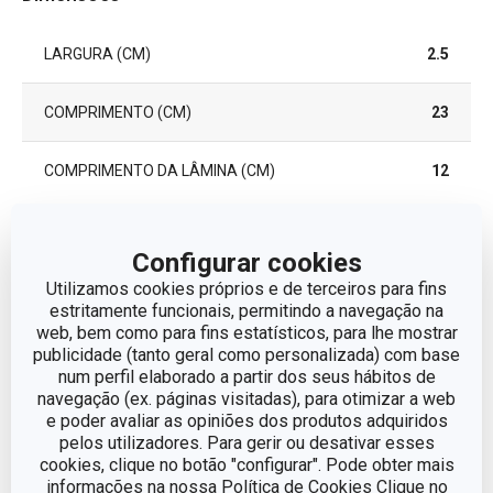
LARGURA (CM)
2.5
COMPRIMENTO (CM)
23
COMPRIMENTO DA LÂMINA (CM)
12
Outros parâmetros
Configurar cookies
Utilizamos cookies próprios e de terceiros para fins
estritamente funcionais, permitindo a navegação na
CATEGORIA
facas
web, bem como para fins estatísticos, para lhe mostrar
publicidade (tanto geral como personalizada) com base
LINHA DE PRODUTO
PRESTO
num perfil elaborado a partir dos seus hábitos de
navegação (ex. páginas visitadas), para otimizar a web
e poder avaliar as opiniões dos produtos adquiridos
plástico, aço
MATERIAL
pelos utilizadores. Para gerir ou desativar esses
inoxidável
cookies, clique no botão "configurar". Pode obter mais
informações na nossa Política de Cookies Clique no