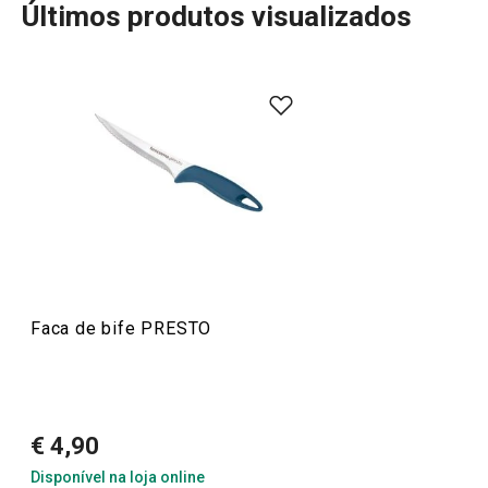
Últimos produtos visualizados
A linha PRESTO oferece utensílios de cozinha essenciais
e práticos para todos os cozinheiros. Com materiais de
alta qualidade e preços acessíveis, pode encontrar
descascadores, abridores, raladores, espátulas, pinças,
facas e muitos outros acessórios que tornam o seu
trabalho na cozinha mais fácil e eficiente. Ideal para
iniciantes ou cozinheiros experientes, os utensílios
PRESTO trazem a combinação perfeita de funcionalidade
e acessibilidade.
Faca de bife PRESTO
Sabe melhor quando é feito em casa
€ 4,90
Mais Vendidos
Disponível na loja online