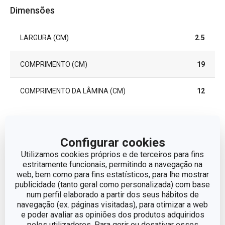
Dimensões
LARGURA (CM)
2.5
COMPRIMENTO (CM)
19
COMPRIMENTO DA LÂMINA (CM)
12
Outros parâmetros
Configurar cookies
Utilizamos cookies próprios e de terceiros para fins
CATEGORIA
facas
estritamente funcionais, permitindo a navegação na
web, bem como para fins estatísticos, para lhe mostrar
LINHA DE PRODUTO
PRESTO
publicidade (tanto geral como personalizada) com base
num perfil elaborado a partir dos seus hábitos de
navegação (ex. páginas visitadas), para otimizar a web
plástico, aço
MATERIAL
e poder avaliar as opiniões dos produtos adquiridos
inoxidável
pelos utilizadores. Para gerir ou desativar esses