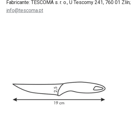
Fabricante: TESCOMA s. r. o., U Tescomy 241, 760 01 Zlín;
info@tescoma.pt