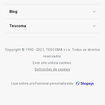
Produtos virais nas redes socias
Centro de Arbitragem
Termos e Condições
Blog
Livro de Reclamações
Essenciais de Verão
TESCOMA Club
Notícias
Tescoma
Perguntas Frequentes
Regresso às aulas e ao trabalho
Receitas
Sobre nós
Truques e Dicas
Serviço Pós-Venda
Copyright © 1992–2021, TESCOMA s.r.o. Todos os direitos
Profissionais
reservados.
Este site utiliza cookies.
Contactos
Definições de cookies
-10% Novos Subscritores
Loja online profissional personalizada
-12 %
Novidade
Portes 
Acessório para ovos escalfados
Frigideira dupla