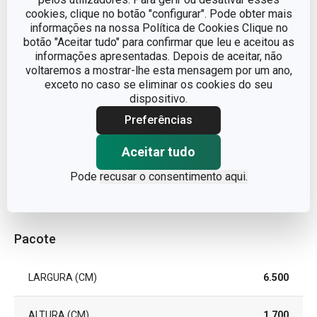
cookies, clique no botão "configurar". Pode obter mais
informações na nossa Política de Cookies Clique no
TIPO
Faca multiusos
botão "Aceitar tudo" para confirmar que leu e aceitou as
informações apresentadas. Depois de aceitar, não
CORES
Azul
voltaremos a mostrar-lhe esta mensagem por um ano,
exceto no caso se eliminar os cookies do seu
dispositivo.
MÁQUINA DE LAVAR
Sim
LOUÇA
Preferências
EAN
8595028418576
Aceitar tudo
Pode
recusar o consentimento aqui.
GARANTIA (EM ANOS)
3
Pacote
LARGURA (CM)
6.500
ALTURA (CM)
1.700