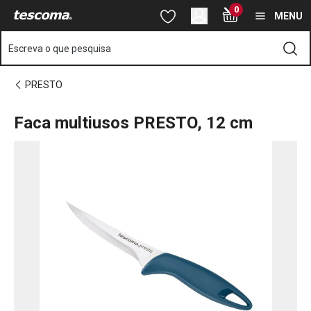
Está na página Faca multiusos PRESTO, 12 cm
0
Saltar para o conteúdo principal
Saltar para a navegação
Saltar para a pesquisa
MENU
Escreva o que pesquisa
PRESTO
Faca multiusos PRESTO, 12 cm