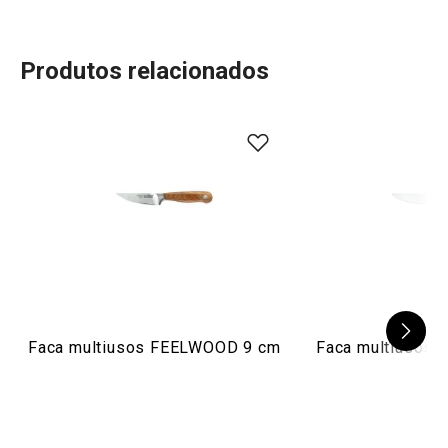
Produtos relacionados
100
%
5
1
x
4
0
x
3
0
x
2
0
x
1 avaliações
1
0
x
0
0
x
Conheça a opinião dos nossos clientes.
10/9/2021 23:15
Anonym
Faca multiusos FEELWOOD 9 cm
Faca multiusos