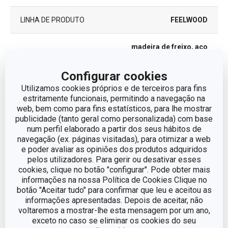
LINHA DE PRODUTO
FEELWOOD
madeira de freixo, aço
MATERIAL
inoxidável
Configurar cookies
TIPO
Faca Japonesa
Utilizamos cookies próprios e de terceiros para fins
estritamente funcionais, permitindo a navegação na
web, bem como para fins estatísticos, para lhe mostrar
CORES
Castanho
publicidade (tanto geral como personalizada) com base
num perfil elaborado a partir dos seus hábitos de
MÁQUINA DE LAVAR
navegação (ex. páginas visitadas), para otimizar a web
Não
LOUÇA
e poder avaliar as opiniões dos produtos adquiridos
pelos utilizadores. Para gerir ou desativar esses
cookies, clique no botão "configurar". Pode obter mais
EAN
8595028404029
informações na nossa Política de Cookies Clique no
botão "Aceitar tudo" para confirmar que leu e aceitou as
GARANTIA (EM ANOS)
5
informações apresentadas. Depois de aceitar, não
voltaremos a mostrar-lhe esta mensagem por um ano,
exceto no caso se eliminar os cookies do seu