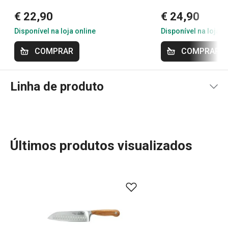
€ 22,90
€ 24,90
Disponível na loja online
Disponível na loja o
COMPRAR
COMPRAR
Linha de produto
Últimos produtos visualizados
Descubra a sofisticação dos utensílios de madeira
FEELWOOD, uma linha que encanta pela beleza das
formas arredondadas e pelo padrão autêntico da madeira
natural. Com ergonomia ideal, longa durabilidade e
delicadeza, FEELWOOD é a escolha perfeita para quem