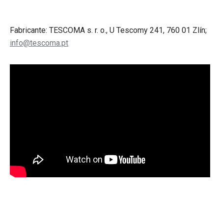
Fabricante: TESCOMA s. r. o., U Tescomy 241, 760 01 Zlín;
info@tescoma.pt