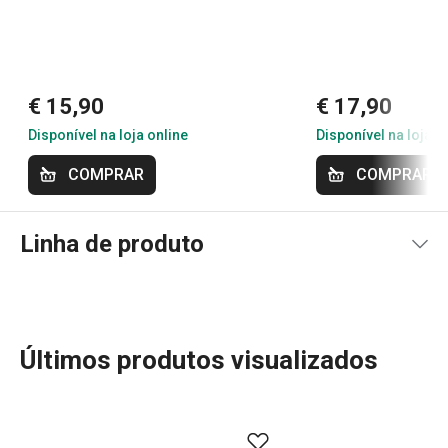
€ 15,90
€ 17,90
Disponível na loja online
Disponível na loja o
COMPRAR
COMPRAR
Linha de produto
Últimos produtos visualizados
Transforme a sua experiência na cozinha com a ampla
gama de utensílios e eletrodomésticos GrandCHEF.