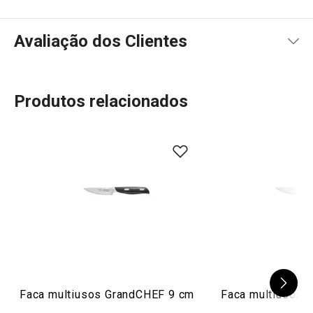
Avaliação dos Clientes
Produtos relacionados
100
%
5
1
x
4
0
x
3
0
x
2
0
x
1 avaliações
1
0
x
0
0
x
Conheça a opinião dos nossos clientes.
5/3/2021 16:49
Anonym
Faca multiusos GrandCHEF 9 cm
Faca multiusos 