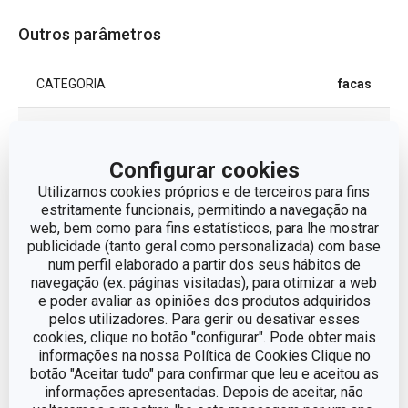
Outros parâmetros
CATEGORIA
facas
LINHA DE PRODUTO
GrandCHEF
Configurar cookies
MATERIAL
aço inoxidável
Utilizamos cookies próprios e de terceiros para fins
estritamente funcionais, permitindo a navegação na
web, bem como para fins estatísticos, para lhe mostrar
TIPO
Faca Japonesa
publicidade (tanto geral como personalizada) com base
num perfil elaborado a partir dos seus hábitos de
CORES
Preto
navegação (ex. páginas visitadas), para otimizar a web
e poder avaliar as opiniões dos produtos adquiridos
pelos utilizadores. Para gerir ou desativar esses
MÁQUINA DE LAVAR LOUÇA
Sim
cookies, clique no botão "configurar". Pode obter mais
informações na nossa Política de Cookies Clique no
botão "Aceitar tudo" para confirmar que leu e aceitou as
EAN
8595028491630
informações apresentadas. Depois de aceitar, não