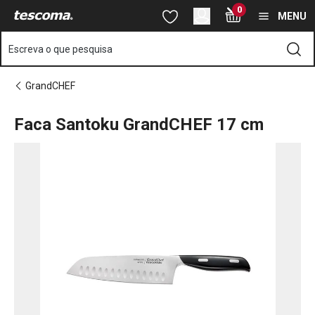
Está na página Faca Santoku GrandCHEF 17 cm
0
Saltar para o conteúdo principal
Saltar para a navegação
Saltar para a pesquisa
MENU
Escreva o que pesquisa
GrandCHEF
Faca Santoku GrandCHEF 17 cm