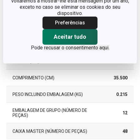
voltaremos a mostrar-lhe esta mensagem por um ano,
GARANTIA (EM ANOS)
5
exceto no caso se eliminar os cookies do seu
dispositivo.
Preferências
Pacote
Aceitar tudo
LARGURA (CM)
9.000
Pode
recusar o consentimento aqui.
ALTURA (CM)
2.000
COMPRIMENTO (CM)
35.500
PESO INCLUINDO EMBALAGEM (KG)
0.215
EMBALAGEM DE GRUPO (NÚMERO DE
12
PEÇAS)
CAIXA MASTER (NÚMERO DE PEÇAS)
48