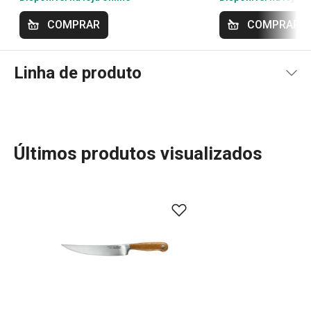
COMPRAR
COMPRAR
Linha de produto
Últimos produtos visualizados
Descubra a sofisticação dos utensílios de madeira
FEELWOOD, uma linha que encanta pela beleza das
formas arredondadas e pelo padrão autêntico da madeira
natural. Com ergonomia ideal, longa durabilidade e
delicadeza, FEELWOOD é a escolha perfeita para quem
valoriza qualidade e estilo. Além dos utensílios de
cozinha, a coleção inclui facas de excelente desempenho