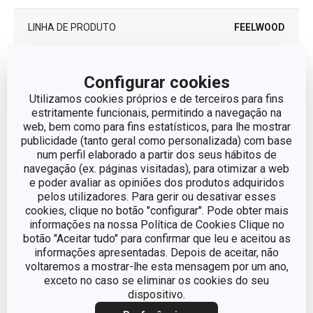
LINHA DE PRODUTO
FEELWOOD
madeira de freixo, aço
MATERIAL
Configurar cookies
inoxidável
Utilizamos cookies próprios e de terceiros para fins
estritamente funcionais, permitindo a navegação na
TIPO
faca trinchante
web, bem como para fins estatísticos, para lhe mostrar
publicidade (tanto geral como personalizada) com base
CORES
Castanho
num perfil elaborado a partir dos seus hábitos de
navegação (ex. páginas visitadas), para otimizar a web
e poder avaliar as opiniões dos produtos adquiridos
MÁQUINA DE LAVAR
Não
pelos utilizadores. Para gerir ou desativar esses
LOUÇA
cookies, clique no botão "configurar". Pode obter mais
informações na nossa Política de Cookies Clique no
EAN
8595028404012
botão "Aceitar tudo" para confirmar que leu e aceitou as
informações apresentadas. Depois de aceitar, não
voltaremos a mostrar-lhe esta mensagem por um ano,
GARANTIA (EM ANOS)
5
exceto no caso se eliminar os cookies do seu
dispositivo.