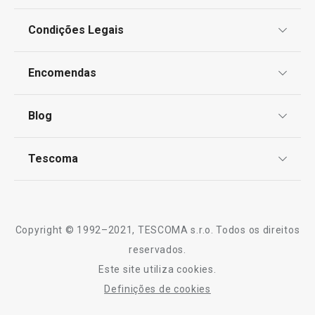
Condições Legais
Proteção de informações pessoais
Encomendas
Centro de Arbitragem
Termos e Condições
Blog
Livro de Reclamações
TESCOMA Club
Novidade
Novidade
Notícias
Tescoma
Espátula para omeletes
Tabuleiro FEEL
Perguntas Frequentes
FEELWOOD
Receitas
Sobre nós
Truques e Dicas
Serviço Pós-Venda
Copyright © 1992–2021, TESCOMA s.r.o. Todos os direitos
€ 6,90
€ 19,90
Profissionais
reservados.
Disponível na loja online
Disponível na loja o
Este site utiliza cookies.
Contactos
COMPRAR
COMPRAR
Definições de cookies
-10% Novos Subscritores