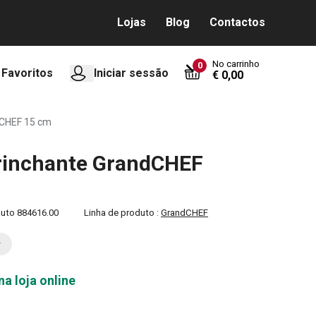
Lojas
Blog
Contactos
No carrinho
0
Favoritos
Iniciar sessão
€ 0,00
dCHEF 15 cm
rinchante GrandCHEF
duto
884616.00
Linha de produto :
GrandCHEF
na loja online
0