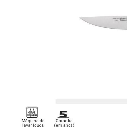
Máquina de
Garantia
lavar louça
(em anos)