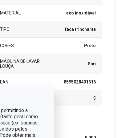
MATERIAL
aço inoxidável
TIPO
faca trinchante
CORES
Preto
MÁQUINA DE LAVAR
Sim
LOUÇA
EAN
8595028491616
GARANTIA (EM ANOS)
5
 permitindo a
 (tanto geral como
cote
ação (ex. páginas
uiridos pelos
. Pode obter mais
LARGURA (CM)
9.000