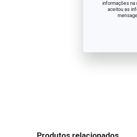
informações na n
aceitou as in
mensagem
Produtos relacionados