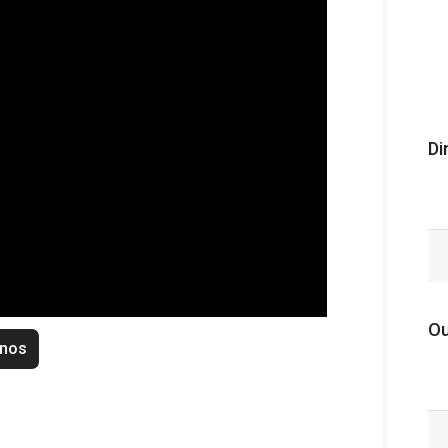
Di
Ou
enos