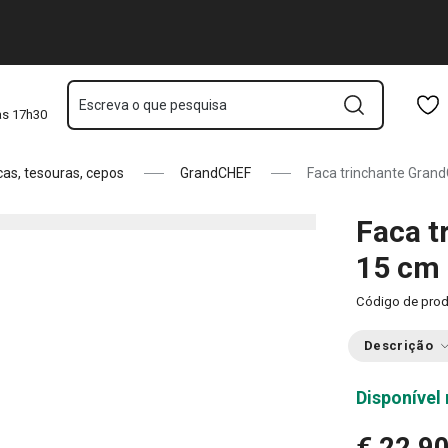
Saltar para o conteúdo principal
Saltar para a navegação
Saltar para a pesquisa
Escreva o que pesquisa
às 17h30
cas, tesouras, cepos
GrandCHEF
Faca trinchante Gran
Faca t
15 cm
Código de pro
Descrição
Disponível 
€ 22,9