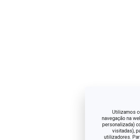
Utilizamos c
navegação na web,
personalizada) c
visitadas), 
utilizadores. Pa