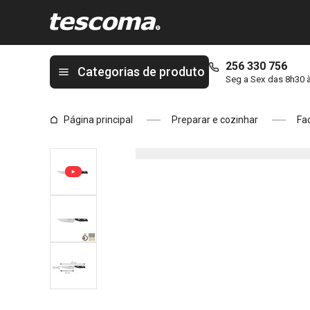
Está na página Faca trinchante GrandCHEF 15 cm
256 330 756
Categorias de produto
Seg a Sex das 8h30 
Página principal
Preparar e cozinhar
Fa