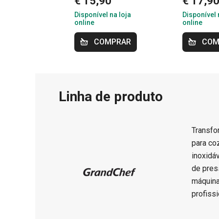
€ 15,90
€ 17,9
Disponível na loja
Disponível 
online
online
COMPRAR
COM
Linha de produto
Transfo
para co
inoxidá
de pres
máquina
profiss