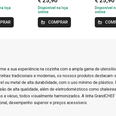
0
€ 25,90
€ 25,90
na loja
Disponível na loja
Disponível n
online
online
PRAR
COMPRAR
COM
rme a sua experiência na cozinha com a ampla gama de utensíli
zinhas tradicionais e modernas, os nossos produtos destacam-s
vel ou metal de alta durabilidade, com o uso mínimo de plástico
são de alta qualidade, além de eletrodomésticos como chaleiras,
s a vácuo, todos visualmente harmonizados. A linha GrandCHEF 
ional, desempenho superior e preços acessíveis.