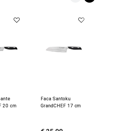
hante
Faca Santoku
Faca de pã
F 20 cm
GrandCHEF 17 cm
GrandCHEF