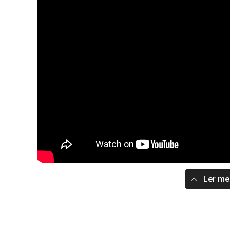
Ler m