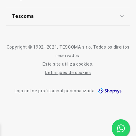
TESCOMA Club
Notícias
Tescoma
Perguntas Frequentes
Receitas
Sobre nós
Truques e Dicas
Serviço Pós-Venda
Copyright © 1992–2021, TESCOMA s.r.o. Todos os direitos
Profissionais
reservados.
Este site utiliza cookies.
Contactos
Definições de cookies
-10% Novos Subscritores
Loja online profissional personalizada