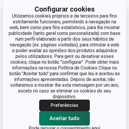
Configurar cookies
Utilizamos cookies próprios e de terceiros para fins
estritamente funcionais, permitindo a navegação na
web, bem como para fins estatísticos, para lhe mostrar
publicidade (tanto geral como personalizada) com base
num perfil elaborado a partir dos seus hábitos de
navegação (ex. páginas visitadas), para otimizar a web
e poder avaliar as opiniões dos produtos adquiridos
pelos utilizadores. Para gerir ou desativar esses
cookies, clique no botão "configurar". Pode obter mais
informações na nossa Política de Cookies Clique no
botão "Aceitar tudo" para confirmar que leu e aceitou as
informações apresentadas. Depois de aceitar, não
-33 %
voltaremos a mostrar-lhe esta mensagem por um ano,
exceto no caso se eliminar os cookies do seu
Saleiro e pimenteiro
Suporte para
dispositivo.
FANCY HOME Stones
guardanapos FANCY
Preferências
HOME Stones
€ 11,90
Aceitar tudo
€ 15,90
€ 7,95
Pode
recusar o consentimento aqui.