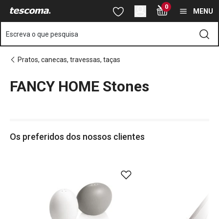
Está na página FANCY HOME Stones
0
Saltar para o conteúdo principal
Saltar para a navegação
Saltar para a pesquisa
MENU
Escreva o que pesquisa
Pratos, canecas, travessas, taças
FANCY HOME Stones
o
o
Os preferidos dos nossos clientes