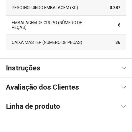
PESO INCLUINDO EMBALAGEM (KG)
0.287
EMBALAGEM DE GRUPO (NÚMERO DE
6
PEÇAS)
CAIXA MASTER (NÚMERO DE PEÇAS)
36
Instruções
Instruções de utilização
Avaliação dos Clientes
Linha de produto
100
%
5
2
x
4
0
x
3
0
x