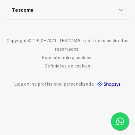
TESCOMA Club
Sabe melhor quando é feito em casa
Notícias
Tescoma
Perguntas Frequentes
Receitas
Artigos para cozinhar de forma saudável
Sobre nós
Truques e Dicas
Serviço Pós-Venda
Mesa de Natal
Copyright © 1992–2021, TESCOMA s.r.o. Todos os direitos
Profissionais
reservados.
Este site utiliza cookies.
Contactos
Definições de cookies
-10% Novos Subscritores
Loja online profissional personalizada
-12 %
Novidad
Forma para sobremesas frias
Rolo da massa e