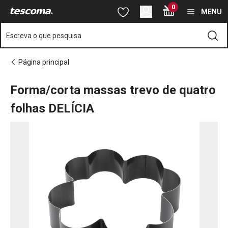
Está na página Forma/corta massas trevo de quatro folhas DEL
0
Saltar para o conteúdo principal
Saltar para a navegação
Saltar para a pesquisa
MENU
Escreva o que pesquisa
Página principal
Forma/corta massas trevo de quatro
folhas DELÍCIA