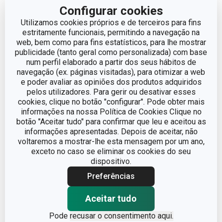
Configurar cookies
ALTURA (CM)
5
Utilizamos cookies próprios e de terceiros para fins
estritamente funcionais, permitindo a navegação na
web, bem como para fins estatísticos, para lhe mostrar
COMPRIMENTO (CM)
18
publicidade (tanto geral como personalizada) com base
num perfil elaborado a partir dos seus hábitos de
navegação (ex. páginas visitadas), para otimizar a web
Outros parâmetros
e poder avaliar as opiniões dos produtos adquiridos
pelos utilizadores. Para gerir ou desativar esses
cookies, clique no botão "configurar". Pode obter mais
ADEQUADO PARA
informações na nossa Política de Cookies Clique no
Sim
FORNO
botão "Aceitar tudo" para confirmar que leu e aceitou as
informações apresentadas. Depois de aceitar, não
voltaremos a mostrar-lhe esta mensagem por um ano,
CATEGORIA
Cortadores e rodas
exceto no caso se eliminar os cookies do seu
dispositivo.
LINHA DE PRODUTO
DELÍCIA
Preferências
aço, superfície
Aceitar tudo
MATERIAL
antiaderente
Pode
recusar o consentimento aqui.