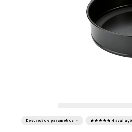
Descrição e parâmetros
4 avaliaç