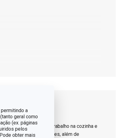
 permitindo a
 (tanto geral como
ação (ex. páginas
ara quem quer facilitar o trabalho na cozinha e
uiridos pelos
 para bolos, muffins e pães, além de
. Pode obter mais