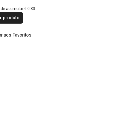
ode acumular
€ 0,33
r produto
ar aos Favoritos