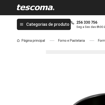
Está na página Forma de bolo desmontável DELÍCIA Black Editi
256 330 756
Categorias de produto
Seg a Sex das 8h30 
Página principal
Forno e Pastelaria
Form