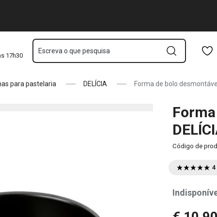
on ø 20 cm
Saltar para o conteúdo principal
Saltar para a navegação
Saltar para a pesquisa
Escreva o que pesquisa
às 17h30
as para pastelaria
DELÍCIA
Forma de bolo desmontável
Forma 
DELÍCI
Código de pro
4
Indisponíve
€ 10,9