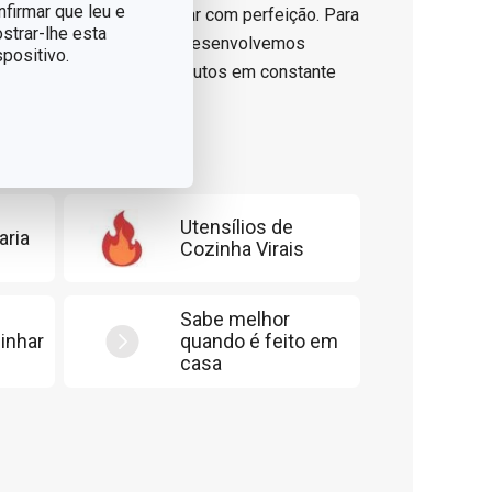
nfirmar que leu e
o que precisa para cozinhar com perfeição. Para
strar-lhe esta
uanto para os iniciantes, desenvolvemos
positivo.
ore a nossa linha de produtos em constante
Utensílios de
aria
Cozinha Virais
Sabe melhor
inhar
quando é feito em
casa