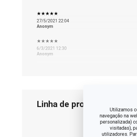
27/5/2021 22:04
Anonym
6/3/2021 12:30
Anonym
Linha de produto
Utilizamos c
navegação na web,
personalizada) c
Seja par
visitadas), 
criar r
utilizadores. Pa