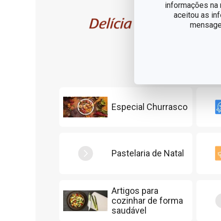
informações na n
utensíl
aceitou as in
os prof
mensagem
ferrame
expansã
Especial Churrasco
Pastelaria de Natal
Artigos para
cozinhar de forma
saudável