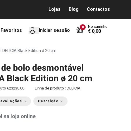
Lojas
Blog
Contactos
No carrinho
0
Favoritos
Iniciar sessão
€ 0,00
 DELÍCIA Black Edition ø 20 cm
de bolo desmontável
A Black Edition ø 20 cm
duto
623238.00
Linha de produto :
DELÍCIA
 avaliações
Descrição
l na loja online
0