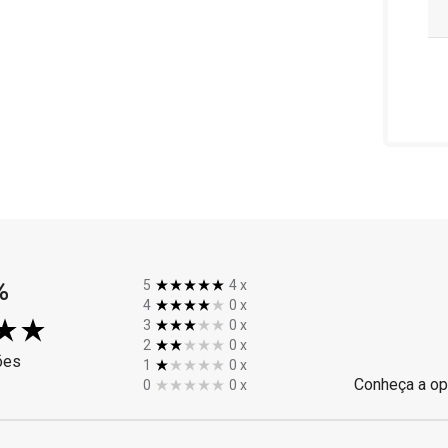
%
5
4
x
4
0
x
3
0
x
2
0
x
ões
1
0
x
Conheça a op
0
0
x