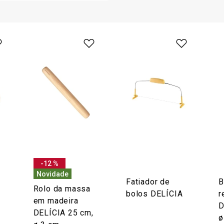
-12 %
Novidade
Fatiador de
B
Rolo da massa
bolos DELÍCIA
r
em madeira
D
DELÍCIA 25 cm,
ø