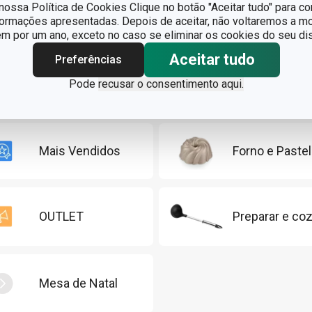
ossa Política de Cookies Clique no botão "Aceitar tudo" para co
ios de pastelaria de excelente qualidade, DELÍCIA oferece tudo 
formações apresentadas. Depois de aceitar, não voltaremos a mo
issionais da pastelaria, temos suprimentos especializados, enq
 por um ano, exceto no caso se eliminar os cookies do seu dis
ntas que tornam o processo de cozedura simples e prática. Expl
Aceitar tudo
Preferências
o e inspire-se com as novas receitas no nosso blog.
Pode
recusar o consentimento aqui.
Mais Vendidos
Forno e Pastel
OUTLET
Preparar e coz
Mesa de Natal