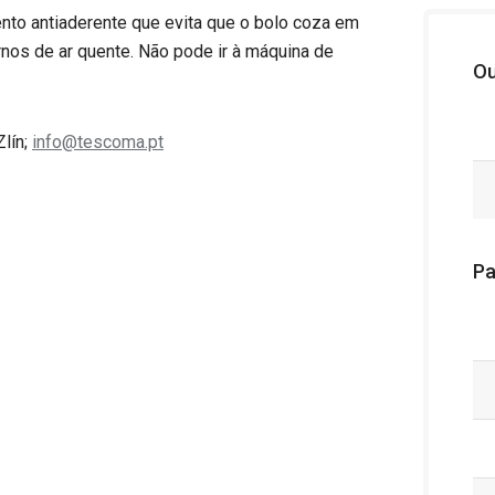
to antiaderente que evita que o bolo coza em
rnos de ar quente. Não pode ir à máquina de
Ou
Zlín;
info@tescoma.pt
Pa