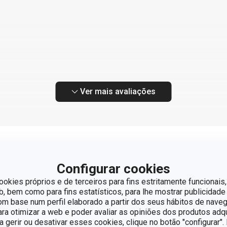
Ver mais avaliações
Configurar cookies
ookies próprios e de terceiros para fins estritamente funcionais,
 bem como para fins estatísticos, para lhe mostrar publicidade
om base num perfil elaborado a partir dos seus hábitos de naveg
a profissionais ou iniciantes, a linha DELÍCIA é a escolha ideal p
para otimizar a web e poder avaliar as opiniões dos produtos adq
eceitas deliciosas. Com assadeiras em diversos tamanhos, formas
ra gerir ou desativar esses cookies, clique no botão "configurar"