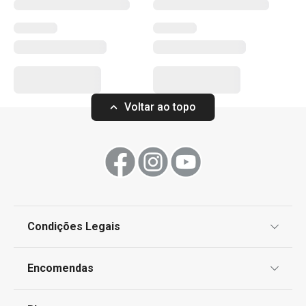
cozedura simples e prática. Explore a nossa linha de
produtos em constante expansão e inspire-se com as
novas receitas no nosso blog.
Especial Churrasco
Voltar ao topo
Mais Vendidos
Forno e Pastelaria
Condições Legais
Utensílios de Cozinha Virais
Proteção de informações pessoais
Encomendas
Pastelaria de Natal
Centro de Arbitragem
Termos e Condições