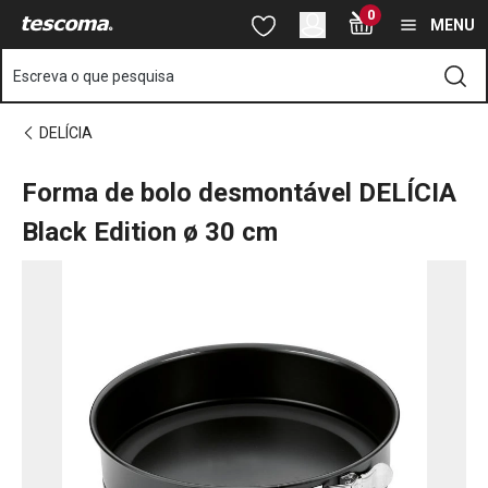
Está na página Forma de bolo desmontável DELÍCIA Black Editi
0
Saltar para o conteúdo principal
Saltar para a navegação
Saltar para a pesquisa
MENU
Escreva o que pesquisa
DELÍCIA
Forma de bolo desmontável DELÍCIA
Black Edition ø 30 cm