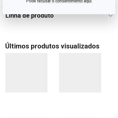
Pode
recusar o consentimento aqui.
Linha de produto
Últimos produtos visualizados
Seja para profissionais ou iniciantes, a linha DELÍCIA é a
escolha ideal para quem quer facilitar o trabalho na
cozinha e criar receitas deliciosas. Com assadeiras em
diversos tamanhos, formas para bolos, muffins e pães,
além de utensílios de pastelaria de excelente qualidade,
DELÍCIA oferece tudo o que precisa para cozinhar com
perfeição. Para os profissionais da pastelaria, temos
suprimentos especializados, enquanto para os iniciantes,
desenvolvemos ferramentas que tornam o processo de