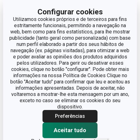
LINHA DE PRODUTO
DELÍCIA
Configurar cookies
Utilizamos cookies próprios e de terceiros para fins
EAN
estritamente funcionais, permitindo a navegação na
8595028407600
web, bem como para fins estatísticos, para lhe mostrar
publicidade (tanto geral como personalizada) com base
num perfil elaborado a partir dos seus hábitos de
Pacote
navegação (ex. páginas visitadas), para otimizar a web
e poder avaliar as opiniões dos produtos adquiridos
pelos utilizadores. Para gerir ou desativar esses
LARGURA (CM)
30.500
cookies, clique no botão "configurar". Pode obter mais
informações na nossa Política de Cookies Clique no
botão "Aceitar tudo" para confirmar que leu e aceitou as
ALTURA (CM)
6.400
informações apresentadas. Depois de aceitar, não
voltaremos a mostrar-lhe esta mensagem por um ano,
COMPRIMENTO (CM)
31.000
exceto no caso se eliminar os cookies do seu
dispositivo.
PESO INCLUINDO EMBALAGEM (KG)
0.392
Preferências
Aceitar tudo
CAIXA MASTER (NÚMERO DE PEÇAS)
6