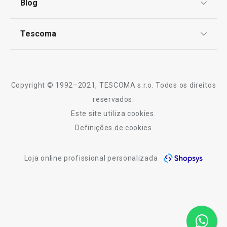
Blog
Livro de Reclamações
OUTLET
TESCOMA Club
Notícias
Tescoma
Perguntas Frequentes
Preparar e cozinhar
Receitas
Sobre nós
Truques e Dicas
Sabe melhor quando é feito em casa
Serviço Pós-Venda
Copyright © 1992–2021, TESCOMA s.r.o. Todos os direitos
Profissionais
reservados.
Artigos para cozinhar de forma saudável
Este site utiliza cookies.
Contactos
Definições de cookies
-10% Novos Subscritores
Mesa de Natal
Loja online profissional personalizada