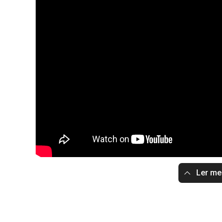
Ler m