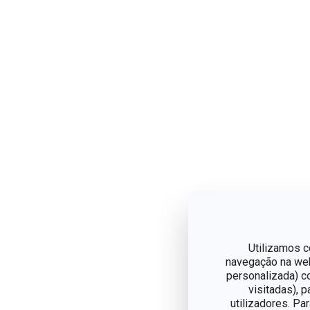
Utilizamos c
navegação na web,
personalizada) c
visitadas), 
utilizadores. Pa