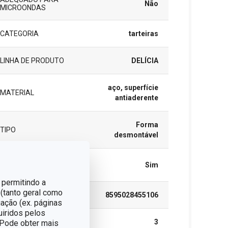
Não
MICROONDAS
CATEGORIA
tarteiras
LINHA DE PRODUTO
DELÍCIA
aço, superfície
MATERIAL
antiaderente
Forma
TIPO
desmontável
MÁQUINA DE LAVAR
Sim
LOUÇA
 permitindo a
 (tanto geral como
EAN
8595028455106
ação (ex. páginas
uiridos pelos
GARANTIA (EM ANOS)
3
. Pode obter mais