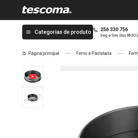
Está na página Forma de bolo desmontável DELÍCIA ø 28 cm, c
256 330 756
Categorias de produto
Seg a Sex das 8h30 
Página principal
Forno e Pastelaria
Form