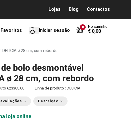
Lojas
Blog
Contactos
No carrinho
0
Favoritos
Iniciar sessão
€ 0,00
 DELÍCIA ø 28 cm, com rebordo
de bolo desmontável
A ø 28 cm, com rebordo
duto
623308.00
Linha de produto :
DELÍCIA
 avaliações
Descrição
na loja online
0