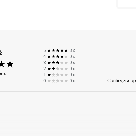
%
5
3
x
4
0
x
3
0
x
2
0
x
ões
1
0
x
Conheça a op
0
0
x