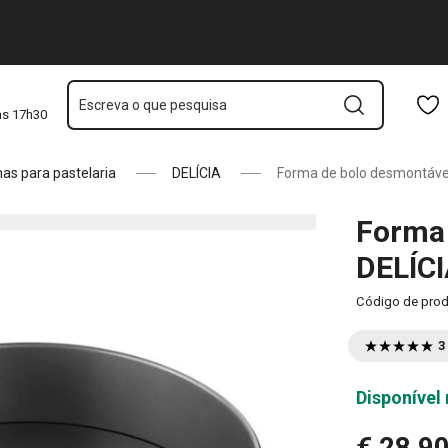
om rebordo
Saltar para o conteúdo principal
Saltar para a navegação
Saltar para a pesquisa
Escreva o que pesquisa
às 17h30
as para pastelaria
DELÍCIA
Forma de bolo desmontável
Forma 
DELÍCI
Código de pro
3
Disponível 
€ 28,9