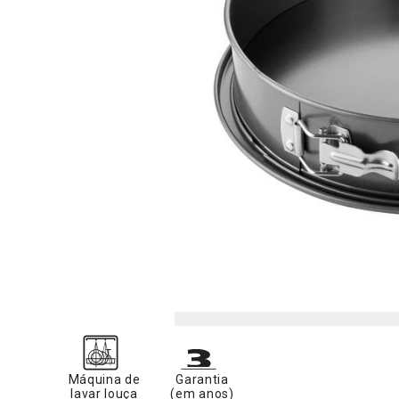
Máquina de
Garantia
lavar louça
(em anos)