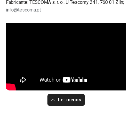
Fabricante: TESCOMA s. r. o., U Tescomy 241, 760 01 Zlín;
info@tescoma.pt
Ler menos