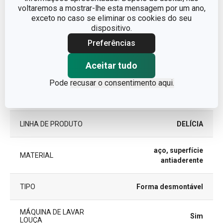
voltaremos a mostrar-lhe esta mensagem por um ano,
Outros parâmetros
exceto no caso se eliminar os cookies do seu
dispositivo.
ADEQUADO PARA FORNO
Sim
Preferências
ADEQUADO PARA
Aceitar tudo
Não
MICROONDAS
Pode
recusar o consentimento aqui.
CATEGORIA
tarteiras
LINHA DE PRODUTO
DELÍCIA
aço, superfície
MATERIAL
antiaderente
TIPO
Forma desmontável
MÁQUINA DE LAVAR
Sim
LOUÇA