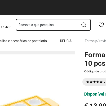
Saltar para o conteúdo principal
Saltar para a navegação
Saltar para a pesquisa
Escreva o que pesquisa
às 17h30
sílios e acessórios de pastelaria
DELÍCIA
Forma p/ ravio
Forma 
10 pcs
Código de pro
7
Disponível 
€ 13,9