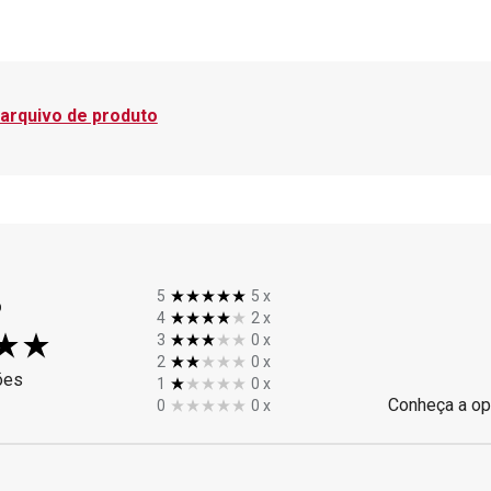
 arquivo de produto
%
5
5
x
4
2
x
3
0
x
2
0
x
ões
1
0
x
Conheça a op
0
0
x