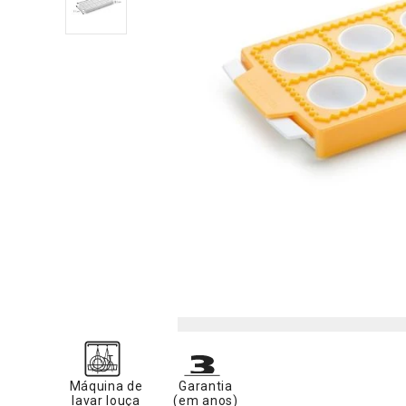
Máquina de
Garantia
lavar louça
(em anos)