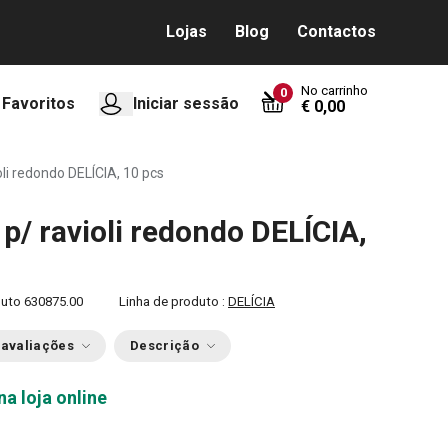
Lojas
Blog
Contactos
No carrinho
0
Favoritos
Iniciar sessão
€ 0,00
li redondo DELÍCIA, 10 pcs
p/ ravioli redondo DELÍCIA,
duto
630875.00
Linha de produto :
DELÍCIA
 avaliações
Descrição
na loja online
0