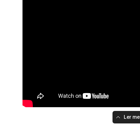
Ler m