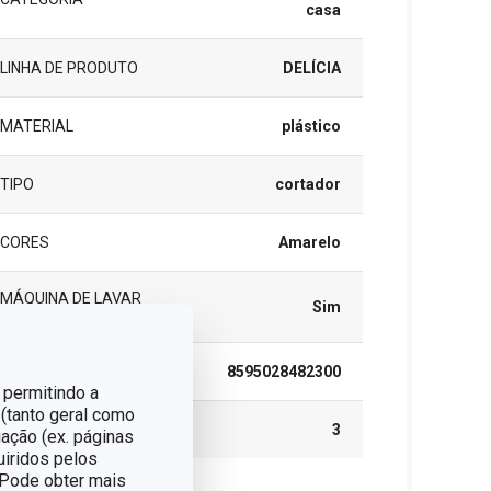
casa
LINHA DE PRODUTO
DELÍCIA
MATERIAL
plástico
TIPO
cortador
CORES
Amarelo
MÁQUINA DE LAVAR
Sim
LOUÇA
EAN
8595028482300
 permitindo a
 (tanto geral como
GARANTIA (EM ANOS)
3
ação (ex. páginas
uiridos pelos
. Pode obter mais