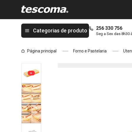
Está na página Forma p/ ravioli redondo DELÍCIA, 10 pcs
256 330 756
Categorias de produto
Seg a Sex das 8h30 
Página principal
Forno e Pastelaria
Uten