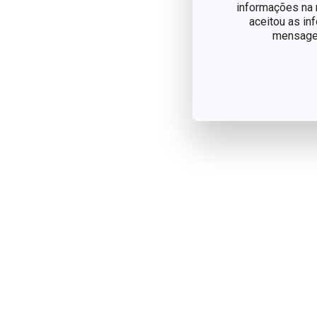
informações na n
aceitou as in
mensagem