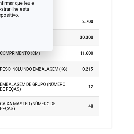
nfirmar que leu e
cote
strar-lhe esta
positivo.
LARGURA (CM)
2.700
ALTURA (CM)
30.300
COMPRIMENTO (CM)
11.600
PESO INCLUINDO EMBALAGEM (KG)
0.215
EMBALAGEM DE GRUPO (NÚMERO
12
DE PEÇAS)
CAIXA MASTER (NÚMERO DE
48
PEÇAS)