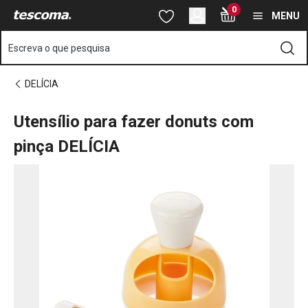
Está na página Utensílio para fazer donuts com pinça DELÍCIA
0
Saltar para o conteúdo principal
Saltar para a navegação
Saltar para a pesquisa
MENU
Escreva o que pesquisa
DELÍCIA
Utensílio para fazer donuts com
pinça DELÍCIA