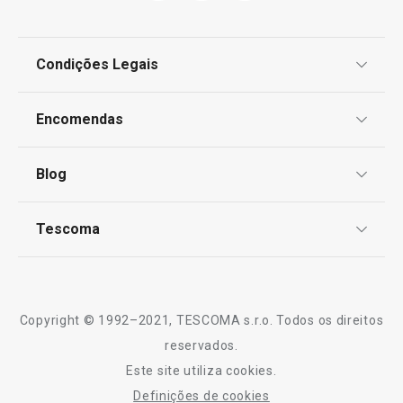
Pastelaria de Natal
Condições Legais
OUTLET
Proteção de informações pessoais
Encomendas
Centro de Arbitragem
Preparar e cozinhar
Termos e Condições
Blog
Livro de Reclamações
TESCOMA Club
Sabe melhor quando é feito em casa
Notícias
Tescoma
Perguntas Frequentes
Receitas
Artigos para cozinhar de forma saudável
Sobre nós
Truques e Dicas
Serviço Pós-Venda
Mesa de Natal
Copyright © 1992–2021, TESCOMA s.r.o. Todos os direitos
Profissionais
reservados.
Este site utiliza cookies.
Contactos
Definições de cookies