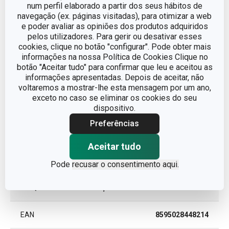
num perfil elaborado a partir dos seus hábitos de
navegação (ex. páginas visitadas), para otimizar a web
Outros parâmetros
e poder avaliar as opiniões dos produtos adquiridos
pelos utilizadores. Para gerir ou desativar esses
cookies, clique no botão "configurar". Pode obter mais
CATEGORIA
Cortadores e rodas
informações na nossa Política de Cookies Clique no
botão "Aceitar tudo" para confirmar que leu e aceitou as
informações apresentadas. Depois de aceitar, não
LINHA DE PRODUTO
DELÍCIA
voltaremos a mostrar-lhe esta mensagem por um ano,
exceto no caso se eliminar os cookies do seu
MATERIAL
plástico
dispositivo.
Preferências
TIPO
cortador
Aceitar tudo
CORES
Amarelo
Pode
recusar o consentimento aqui.
MÁQUINA DE LAVAR LOUÇA
Sim
EAN
8595028448214