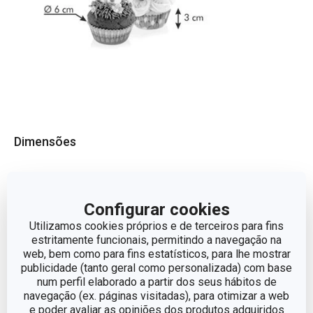
Dimensões
ALTURA (CM)
3
Configurar cookies
DIÂMETRO
6
Utilizamos cookies próprios e de terceiros para fins
estritamente funcionais, permitindo a navegação na
web, bem como para fins estatísticos, para lhe mostrar
Outros parâmetros
publicidade (tanto geral como personalizada) com base
num perfil elaborado a partir dos seus hábitos de
navegação (ex. páginas visitadas), para otimizar a web
CATEGORIA
Decorar bolos e biscoitos
e poder avaliar as opiniões dos produtos adquiridos