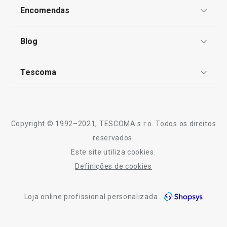
Proteção de informações pessoais
Encomendas
Centro de Arbitragem
Preparar e cozinhar
Termos e Condições
Blog
Livro de Reclamações
TESCOMA Club
Sabe melhor quando é feito em casa
Notícias
Tescoma
Perguntas Frequentes
Receitas
Artigos para cozinhar de forma saudável
Sobre nós
Truques e Dicas
Serviço Pós-Venda
Mesa de Natal
Copyright © 1992–2021, TESCOMA s.r.o. Todos os direitos
Profissionais
reservados.
Este site utiliza cookies.
Contactos
Definições de cookies
-10% Novos Subscritores
Loja online profissional personalizada