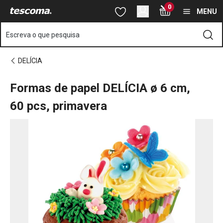
Está na página Formas de papel DELÍCIA ø 6 cm, 60 pcs, primav
0
Saltar para o conteúdo principal
Saltar para a navegação
Saltar para a pesquisa
MENU
Escreva o que pesquisa
DELÍCIA
Formas de papel DELÍCIA ø 6 cm,
60 pcs, primavera