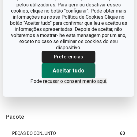
pelos utilizadores. Para gerir ou desativar esses
cookies, clique no botão "configurar". Pode obter mais
LINHA DE PRODUTO
DELÍCIA
informações na nossa Política de Cookies Clique no
botão "Aceitar tudo" para confirmar que leu e aceitou as
informações apresentadas. Depois de aceitar, não
MATERIAL
papel para alimentos
voltaremos a mostrar-lhe esta mensagem por um ano,
exceto no caso se eliminar os cookies do seu
TIPO
Formas de papel
dispositivo.
Preferências
CORES
Verde, rosa
Aceitar tudo
EAN
8595028482935
Pode
recusar o consentimento aqui.
GARANTIA (EM ANOS)
3
Pacote
PEÇAS DO CONJUNTO
60