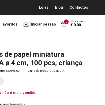
Lojas
Blog
Contactos
No carrinho
0
Favoritos
Iniciar sessão
€ 0,00
 de papel miniatura
A ø 4 cm, 100 pcs, criança
duto
630596.00
Linha de produto :
DELÍCIA
o não é mais vendido
ar aos Favoritos