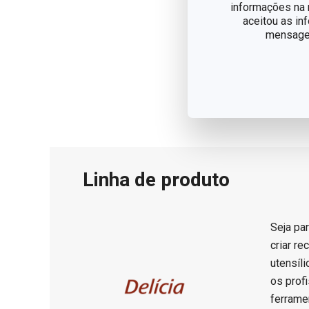
informações na n
aceitou as in
mensagem
Linha de produto
Seja par
criar r
utensíl
os prof
ferrame