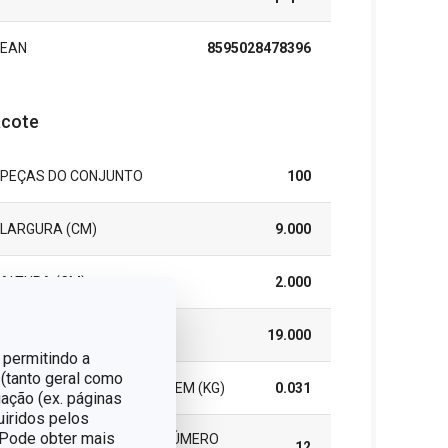
EAN
8595028478396
cote
PEÇAS DO CONJUNTO
100
LARGURA (CM)
9.000
ALTURA (CM)
2.000
COMPRIMENTO (CM)
19.000
 permitindo a
 (tanto geral como
PESO INCLUINDO EMBALAGEM (KG)
0.031
ação (ex. páginas
uiridos pelos
. Pode obter mais
EMBALAGEM DE GRUPO (NÚMERO
12