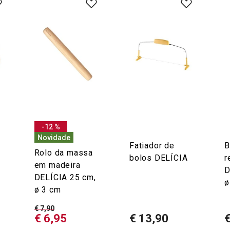
-12 %
Novidade
Fatiador de
B
Rolo da massa
bolos DELÍCIA
r
em madeira
D
DELÍCIA 25 cm,
ø
ø 3 cm
€ 7,90
€ 6,95
€ 13,90