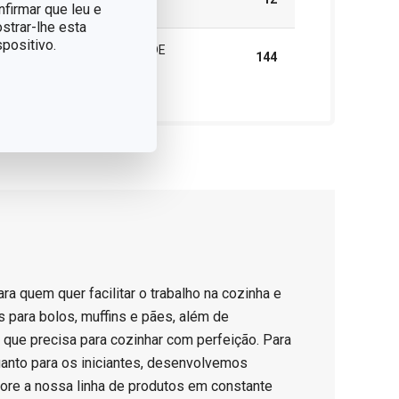
DE PEÇAS)
nfirmar que leu e
strar-lhe esta
positivo.
CAIXA MASTER (NÚMERO DE
144
PEÇAS)
ara quem quer facilitar o trabalho na cozinha e
 para bolos, muffins e pães, além de
o que precisa para cozinhar com perfeição. Para
uanto para os iniciantes, desenvolvemos
ore a nossa linha de produtos em constante