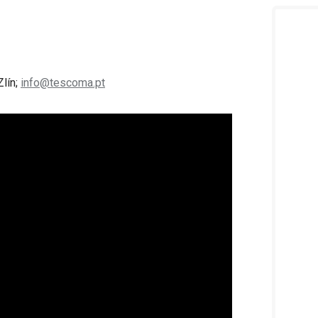
Zlín;
info@tescoma.pt