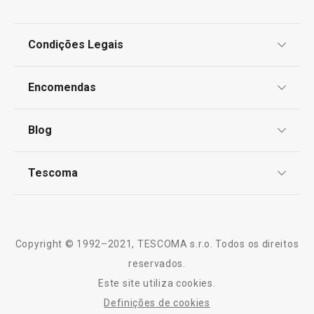
Frigideira sem fumo PREMIUM
Grelhador PREMI
Condições Legais
Proteção de informações pessoais
Encomendas
€ 79,90
€ 44,90
Centro de Arbitragem
Disponível na loja online
Disponível na loja o
Termos e Condições
Blog
Livro de Reclamações
COMPRAR
COMPRAR
TESCOMA Club
Notícias
Tescoma
Perguntas Frequentes
Receitas
Sobre nós
Truques e Dicas
Serviço Pós-Venda
Copyright © 1992–2021, TESCOMA s.r.o. Todos os direitos
Profissionais
reservados.
Este site utiliza cookies.
Contactos
Definições de cookies