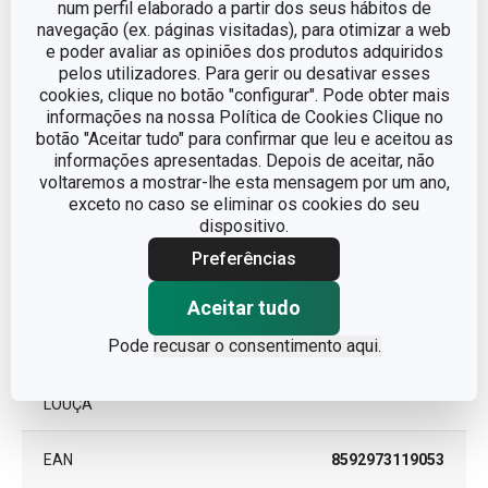
num perfil elaborado a partir dos seus hábitos de
navegação (ex. páginas visitadas), para otimizar a web
TIPO
Grelhador
e poder avaliar as opiniões dos produtos adquiridos
pelos utilizadores. Para gerir ou desativar esses
cookies, clique no botão "configurar". Pode obter mais
CORES
Preto
informações na nossa Política de Cookies Clique no
botão "Aceitar tudo" para confirmar que leu e aceitou as
INDUÇÃO
Não
informações apresentadas. Depois de aceitar, não
voltaremos a mostrar-lhe esta mensagem por um ano,
exceto no caso se eliminar os cookies do seu
GÁS
Sim
dispositivo.
Preferências
VITROCERÂMICO
Não
Aceitar tudo
ELÉCTRICO
Não
Pode
recusar o consentimento aqui.
MÁQUINA DE LAVAR
Sim
LOUÇA
EAN
8592973119053