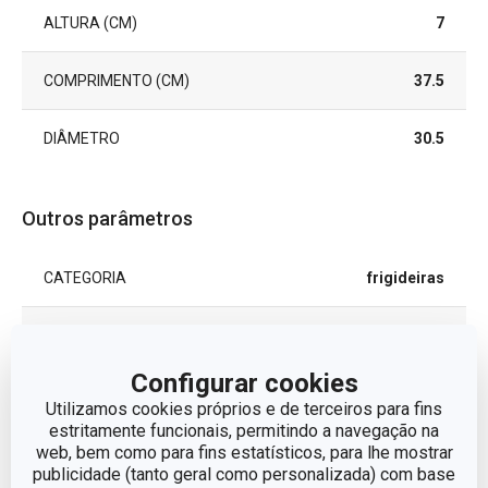
ALTURA (CM)
7
COMPRIMENTO (CM)
37.5
DIÂMETRO
30.5
Outros parâmetros
CATEGORIA
frigideiras
LINHA DE PRODUTO
PREMIUM
Configurar cookies
metal, revestimento
MATERIAL
Utilizamos cookies próprios e de terceiros para fins
antiaderente
estritamente funcionais, permitindo a navegação na
web, bem como para fins estatísticos, para lhe mostrar
TAMPA
Não
publicidade (tanto geral como personalizada) com base