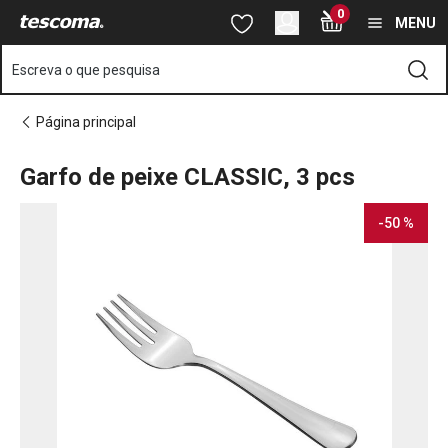
Está na página Garfo de peixe CLASSIC, 3 pcs
0
Saltar para o conteúdo principal
Saltar para a navegação
Saltar para a pesquisa
MENU
Escreva o que pesquisa
Página principal
Garfo de peixe CLASSIC, 3 pcs
-50 %