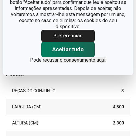
botão "Aceitar tudo" para confirmar que leu e aceitou as
TIPO
Garfo
informações apresentadas. Depois de aceitar, não
voltaremos a mostrar-lhe esta mensagem por um ano,
MÁQUINA DE LAVAR LOUÇA
Sim
exceto no caso se eliminar os cookies do seu
dispositivo.
Preferências
EAN
8595028436976
Aceitar tudo
GARANTIA (EM ANOS)
5
Pode
recusar o consentimento aqui.
Pacote
PEÇAS DO CONJUNTO
3
LARGURA (CM)
4.500
ALTURA (CM)
2.300