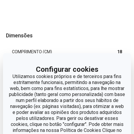
Dimensões
COMPRIMENTO (CM)
18
Configurar cookies
Outros parâmetros
Utilizamos cookies próprios e de terceiros para fins
estritamente funcionais, permitindo a navegação na
web, bem como para fins estatísticos, para lhe mostrar
CATEGORIA
Faqueiro
publicidade (tanto geral como personalizada) com base
num perfil elaborado a partir dos seus hábitos de
navegação (ex. páginas visitadas), para otimizar a web
LINHA DE PRODUTO
CLASSIC
e poder avaliar as opiniões dos produtos adquiridos
pelos utilizadores. Para gerir ou desativar esses
MATERIAL
aço inoxidável
cookies, clique no botão "configurar". Pode obter mais
informações na nossa Política de Cookies Clique no