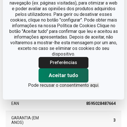
navegação (ex. páginas visitadas), para otimizar a web
Processamento de fruta ou
CATEGORIA
e poder avaliar as opiniões dos produtos adquiridos
legumes
pelos utilizadores. Para gerir ou desativar esses
cookies, clique no botão "configurar". Pode obter mais
LINHA DE PRODUTO
GrandCHEF
informações na nossa Política de Cookies Clique no
botão "Aceitar tudo" para confirmar que leu e aceitou as
informações apresentadas. Depois de aceitar, não
MATERIAL
aço inoxidável
voltaremos a mostrar-lhe esta mensagem por um ano,
exceto no caso se eliminar os cookies do seu
dispositivo.
TIPO
Descascador
Preferências
CORES
Metalizado
Aceitar tudo
MÁQUINA DE LAVAR
Pode
recusar o consentimento aqui.
Sim
LOUÇA
EAN
8595028487664
GARANTIA (EM
3
ANOS)