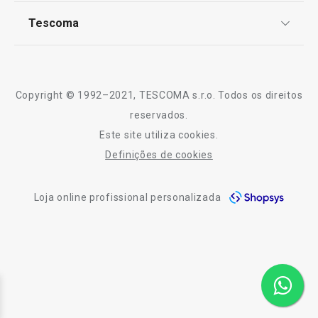
Notícias
Tescoma
Perguntas Frequentes
Receitas
Sobre nós
Truques e Dicas
Serviço Pós-Venda
Copyright © 1992–2021, TESCOMA s.r.o. Todos os direitos
Profissionais
reservados.
Este site utiliza cookies.
Contactos
Definições de cookies
-10% Novos Subscritores
Loja online profissional personalizada