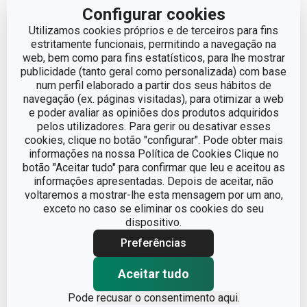
Configurar cookies
Utilizamos cookies próprios e de terceiros para fins
estritamente funcionais, permitindo a navegação na
web, bem como para fins estatísticos, para lhe mostrar
publicidade (tanto geral como personalizada) com base
num perfil elaborado a partir dos seus hábitos de
navegação (ex. páginas visitadas), para otimizar a web
e poder avaliar as opiniões dos produtos adquiridos
pelos utilizadores. Para gerir ou desativar esses
cookies, clique no botão "configurar". Pode obter mais
informações na nossa Política de Cookies Clique no
botão "Aceitar tudo" para confirmar que leu e aceitou as
informações apresentadas. Depois de aceitar, não
Portes grátis
voltaremos a mostrar-lhe esta mensagem por um ano,
exceto no caso se eliminar os cookies do seu
Balança de cozinha
Balança digital de
dispositivo.
digital dobrável
cozinha com taça
Preferências
GrandCHEF 5.0 kg
GrandCHEF 5.0 kg
Aceitar tudo
€ 29,90
€ 47,90
Disponível na loja online
Disponível na loja online
Pode
recusar o consentimento aqui.