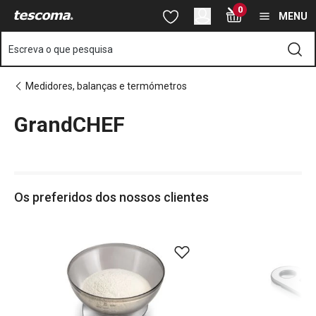
Está na página GrandCHEF
0
Saltar para o conteúdo principal
Saltar para a navegação
Saltar para a pesquisa
MENU
Escreva o que pesquisa
Medidores, balanças e termómetros
GrandCHEF
o
o
Os preferidos dos nossos clientes