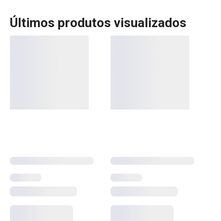
Últimos produtos visualizados
A linha Fancy Home da Tescoma oferece uma gama de
produtos perfeitos para criar ambientes acolhedores e
cheios de personalidade. Com velas aromáticas,
difusores e ambientadores, pode transformar a sua casa
num espaço de bem-estar, repleto de fragrâncias
agradáveis. Esses produtos são ideais para criar uma
atmosfera relaxante e sofisticada. Descubra as opções
que trarão ainda mais conforto e charme ao seu lar.
Mais Vendidos
Organização e limpeza da cozinha