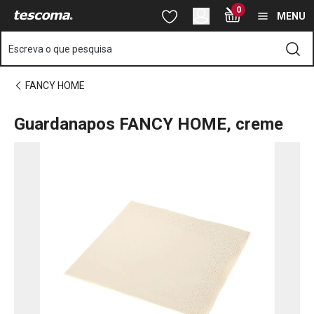
Está na página Guardanapos FANCY HOME, creme
0
Saltar para o conteúdo principal
Saltar para a navegação
Saltar para a pesquisa
MENU
Escreva o que pesquisa
FANCY HOME
Guardanapos FANCY HOME, creme