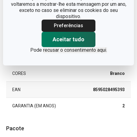
voltaremos a mostrar-lhe esta mensagem por um ano,
CATEGORIA
individuais, guardanapos
exceto no caso se eliminar os cookies do seu
dispositivo.
LINHA DE PRODUTO
FANCY HOME
Preferências
Aceitar tudo
MATERIAL
Papel
Pode
recusar o consentimento aqui.
TIPO
Guardanapos
CORES
Branco
EAN
8595028495393
GARANTIA (EM ANOS)
2
Pacote