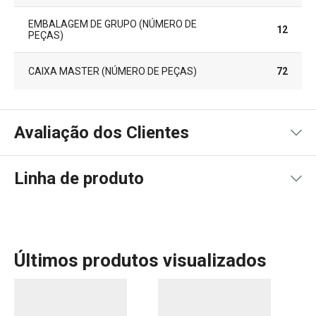
EMBALAGEM DE GRUPO (NÚMERO DE
12
PEÇAS)
CAIXA MASTER (NÚMERO DE PEÇAS)
72
Avaliação dos Clientes
Linha de produto
100
%
5
2
x
4
0
x
3
0
x
2
0
x
2 avaliações
Últimos produtos visualizados
1
0
x
0
0
x
Conheça a opinião dos nossos clientes.
Seja para profissionais ou iniciantes, a linha DELÍCIA é a
escolha ideal para quem quer facilitar o trabalho na