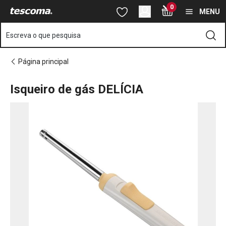
Está na página Isqueiro de gás DELÍCIA
0
Saltar para o conteúdo principal
Saltar para a navegação
Saltar para a pesquisa
MENU
Escreva o que pesquisa
Página principal
Isqueiro de gás DELÍCIA