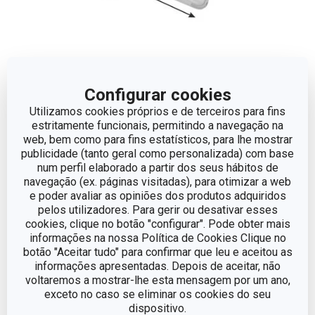
Configurar cookies
Dimensões
Utilizamos cookies próprios e de terceiros para fins
estritamente funcionais, permitindo a navegação na
web, bem como para fins estatísticos, para lhe mostrar
COMPRIMENTO (CM)
27
publicidade (tanto geral como personalizada) com base
num perfil elaborado a partir dos seus hábitos de
navegação (ex. páginas visitadas), para otimizar a web
Outros parâmetros
e poder avaliar as opiniões dos produtos adquiridos
pelos utilizadores. Para gerir ou desativar esses
cookies, clique no botão "configurar". Pode obter mais
CATEGORIA
organização da cozinha
informações na nossa Política de Cookies Clique no
botão "Aceitar tudo" para confirmar que leu e aceitou as
informações apresentadas. Depois de aceitar, não
LINHA DE PRODUTO
DELÍCIA
voltaremos a mostrar-lhe esta mensagem por um ano,
exceto no caso se eliminar os cookies do seu
MATERIAL
plástico, metal
dispositivo.