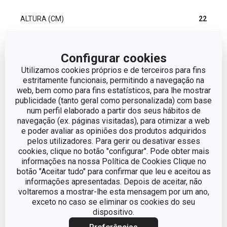
ALTURA (CM)
22
VOLUME
2.5
Configurar cookies
Utilizamos cookies próprios e de terceiros para fins
DIÂMETRO
16
estritamente funcionais, permitindo a navegação na
web, bem como para fins estatísticos, para lhe mostrar
publicidade (tanto geral como personalizada) com base
Outros parâmetros
num perfil elaborado a partir dos seus hábitos de
navegação (ex. páginas visitadas), para otimizar a web
e poder avaliar as opiniões dos produtos adquiridos
ADEQUADO PARA
pelos utilizadores. Para gerir ou desativar esses
Sim
FRIGORÍFICO
cookies, clique no botão "configurar". Pode obter mais
informações na nossa Política de Cookies Clique no
CATEGORIA
Bule e Jarro
botão "Aceitar tudo" para confirmar que leu e aceitou as
informações apresentadas. Depois de aceitar, não
voltaremos a mostrar-lhe esta mensagem por um ano,
LINHA DE PRODUTO
TEO
exceto no caso se eliminar os cookies do seu
dispositivo.
plástico, vidro