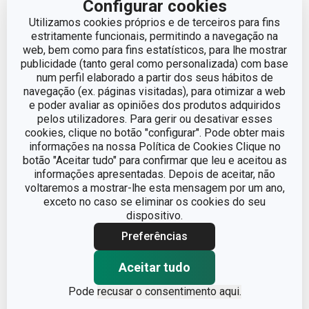
Configurar cookies
Utilizamos cookies próprios e de terceiros para fins
estritamente funcionais, permitindo a navegação na
web, bem como para fins estatísticos, para lhe mostrar
publicidade (tanto geral como personalizada) com base
num perfil elaborado a partir dos seus hábitos de
navegação (ex. páginas visitadas), para otimizar a web
e poder avaliar as opiniões dos produtos adquiridos
pelos utilizadores. Para gerir ou desativar esses
cookies, clique no botão "configurar". Pode obter mais
informações na nossa Política de Cookies Clique no
botão "Aceitar tudo" para confirmar que leu e aceitou as
informações apresentadas. Depois de aceitar, não
voltaremos a mostrar-lhe esta mensagem por um ano,
exceto no caso se eliminar os cookies do seu
Moinho de sal elétrico
Moinho de pimenta
dispositivo.
VITAMINO
VIRGO 14cm
Preferências
€ 29,90
€ 21,90
Aceitar tudo
Disponível na loja online
Disponível na loja online
Pode
recusar o consentimento aqui.
COMPRAR
COMPRAR