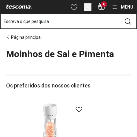
Está na página Moinhos de Sal e Pimenta
0
Saltar para o conteúdo principal
Saltar para a navegação
Saltar para a pesquisa
MENU
Escreva o que pesquisa
Página principal
Moinhos de Sal e Pimenta
o
o
Os preferidos dos nossos clientes