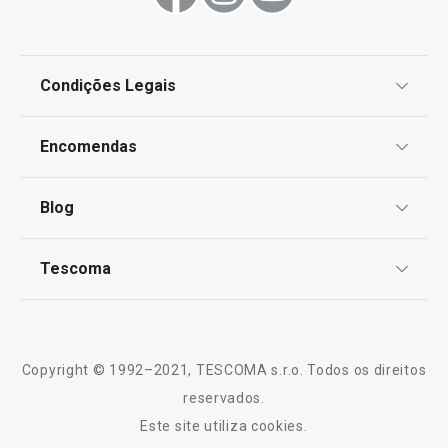
Condições Legais
Proteção de informações pessoais
Encomendas
Centro de Arbitragem
Termos e Condições
Blog
Livro de Reclamações
TESCOMA Club
Notícias
Tescoma
Perguntas Frequentes
Receitas
Sobre nós
Truques e Dicas
Serviço Pós-Venda
Copyright © 1992–2021, TESCOMA s.r.o. Todos os direitos
Profissionais
reservados.
Este site utiliza cookies.
Contactos