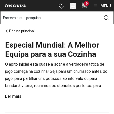
Está na página Especial Mundial: A Melhor Equipa para a sua Co
0
Saltar para o conteúdo principal
Saltar para a navegação
Saltar para a pesquisa
MENU
Escreva o que pesquisa
Página principal
Especial Mundial: A Melhor
o
o
Equipa para a sua Cozinha
O apito inicial está quase a soar e a verdadeira tática de
jogo começa na cozinha! Seja para um churrasco antes do
jogo, para partilhar uns petiscos ao intervalo ou para
brindar à vitória, reunimos os utensílios perfeitos para
receber os teus amigos. Equipas prontas? Que comece o
Ler mais
espetáculo!