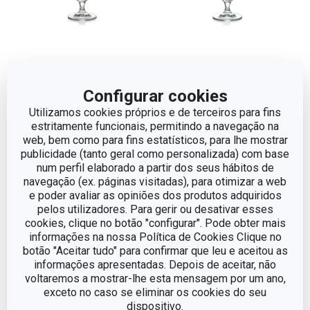
Copo de cerveja CREMA
Copo de cerveja CREMA
Configurar cookies
300 ml
500 ml
Utilizamos cookies próprios e de terceiros para fins
€ 7,90
€ 7,90
estritamente funcionais, permitindo a navegação na
web, bem como para fins estatísticos, para lhe mostrar
Disponível na loja online
Disponível na loja online
publicidade (tanto geral como personalizada) com base
num perfil elaborado a partir dos seus hábitos de
COMPRAR
COMPRAR
navegação (ex. páginas visitadas), para otimizar a web
e poder avaliar as opiniões dos produtos adquiridos
pelos utilizadores. Para gerir ou desativar esses
cookies, clique no botão "configurar". Pode obter mais
informações na nossa Política de Cookies Clique no
botão "Aceitar tudo" para confirmar que leu e aceitou as
informações apresentadas. Depois de aceitar, não
voltaremos a mostrar-lhe esta mensagem por um ano,
exceto no caso se eliminar os cookies do seu
dispositivo.