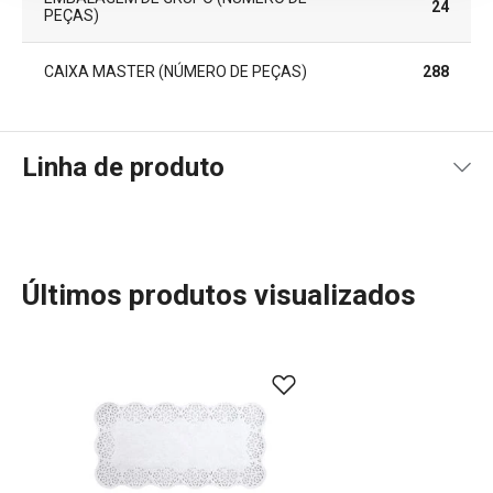
24
PEÇAS)
CAIXA MASTER (NÚMERO DE PEÇAS)
288
Linha de produto
Últimos produtos visualizados
Seja para profissionais ou iniciantes, a linha DELÍCIA é a
escolha ideal para quem quer facilitar o trabalho na
cozinha e criar receitas deliciosas. Com assadeiras em
diversos tamanhos, formas para bolos, muffins e pães,
além de utensílios de pastelaria de excelente qualidade,