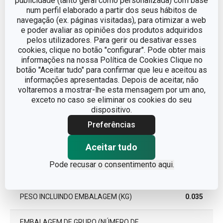
publicidade (tanto geral como personalizada) com base
EAN
8595028428391
num perfil elaborado a partir dos seus hábitos de
navegação (ex. páginas visitadas), para otimizar a web
GARANTIA (EM ANOS)
2
e poder avaliar as opiniões dos produtos adquiridos
pelos utilizadores. Para gerir ou desativar esses
cookies, clique no botão "configurar". Pode obter mais
informações na nossa Política de Cookies Clique no
Pacote
botão "Aceitar tudo" para confirmar que leu e aceitou as
informações apresentadas. Depois de aceitar, não
voltaremos a mostrar-lhe esta mensagem por um ano,
PEÇAS DO CONJUNTO
8
exceto no caso se eliminar os cookies do seu
dispositivo.
LARGURA (CM)
21.000
Preferências
ALTURA (CM)
0.100
Aceitar tudo
Pode
recusar o consentimento aqui.
COMPRIMENTO (CM)
47.000
PESO INCLUINDO EMBALAGEM (KG)
0.035
EMBALAGEM DE GRUPO (NÚMERO DE