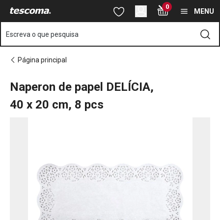
Está na página Naperon de papel DELÍCIA, 40x20 cm, 8 pcs
0
Saltar para o conteúdo principal
Saltar para a navegação
Saltar para a pesquisa
MENU
Escreva o que pesquisa
Página principal
Naperon de papel DELÍCIA,
40 x 20 cm, 8 pcs