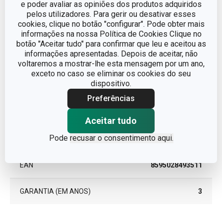
e poder avaliar as opiniões dos produtos adquiridos
CATEGORIA
utensílios de cozinha
pelos utilizadores. Para gerir ou desativar esses
cookies, clique no botão "configurar". Pode obter mais
informações na nossa Política de Cookies Clique no
LINHA DE PRODUTO
GrandCHEF
botão "Aceitar tudo" para confirmar que leu e aceitou as
informações apresentadas. Depois de aceitar, não
MATERIAL
aço inoxidável
voltaremos a mostrar-lhe esta mensagem por um ano,
exceto no caso se eliminar os cookies do seu
dispositivo.
TIPO
Forma p/ moldar
Preferências
CORES
Metalizado
Aceitar tudo
Pode
recusar o consentimento aqui.
MÁQUINA DE LAVAR LOUÇA
Sim
EAN
8595028493511
GARANTIA (EM ANOS)
3