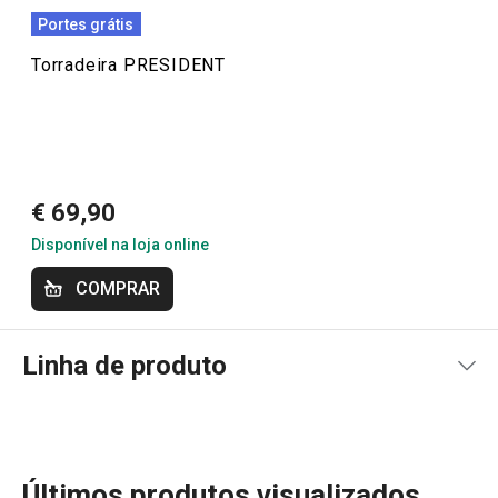
26/9/2022 18:16
Portes grátis
Anonym
Torradeira PRESIDENT
6/3/2021 02:50
Anonym
€ 69,90
Disponível na loja online
COMPRAR
Linha de produto
Últimos produtos visualizados