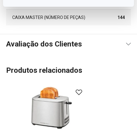
PEÇAS)
CAIXA MASTER (NÚMERO DE PEÇAS)
144
Avaliação dos Clientes
Produtos relacionados
100
%
5
6
x
4
0
x
3
0
x
2
0
x
6 avaliações
1
0
x
0
0
x
Conheça a opinião dos nossos clientes.