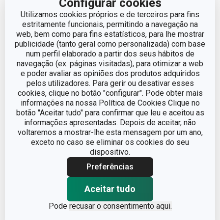
Configurar cookies
Utilizamos cookies próprios e de terceiros para fins
EAN
8595028435214
estritamente funcionais, permitindo a navegação na
web, bem como para fins estatísticos, para lhe mostrar
publicidade (tanto geral como personalizada) com base
GARANTIA (EM ANOS)
3
num perfil elaborado a partir dos seus hábitos de
navegação (ex. páginas visitadas), para otimizar a web
e poder avaliar as opiniões dos produtos adquiridos
pelos utilizadores. Para gerir ou desativar esses
Pacote
cookies, clique no botão "configurar". Pode obter mais
informações na nossa Política de Cookies Clique no
botão "Aceitar tudo" para confirmar que leu e aceitou as
LARGURA (CM)
5.500
informações apresentadas. Depois de aceitar, não
voltaremos a mostrar-lhe esta mensagem por um ano,
ALTURA (CM)
1.800
exceto no caso se eliminar os cookies do seu
dispositivo.
COMPRIMENTO (CM)
21.500
Preferências
Aceitar tudo
PESO INCLUINDO EMBALAGEM (KG)
0.041
Pode
recusar o consentimento aqui.
EMBALAGEM DE GRUPO (NÚMERO DE
12