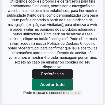
Utilizamos cookies próprios e de terceiros para fins
estritamente funcionais, permitindo a navegação na
web, bem como para fins estatísticos, para lhe mostrar
publicidade (tanto geral como personalizada) com base
num perfil elaborado a partir dos seus hábitos de
navegação (ex. páginas visitadas), para otimizar a web
e poder avaliar as opiniões dos produtos adquiridos
pelos utilizadores. Para gerir ou desativar esses
cookies, clique no botão "configurar". Pode obter mais
informações na nossa Política de Cookies Clique no
botão "Aceitar tudo" para confirmar que leu e aceitou as
informações apresentadas. Depois de aceitar, não
voltaremos a mostrar-lhe esta mensagem por um ano,
exceto no caso se eliminar os cookies do seu
dispositivo.
-10 %
-16 %
Preferências
Dispensador de massa
Prensa p/ barras
Aceitar tudo
DELÍCIA
nutritivas DELLA CASA
Pode
recusar o consentimento aqui.
€ 19,90
€ 29,90
€ 17,90
€ 24,95