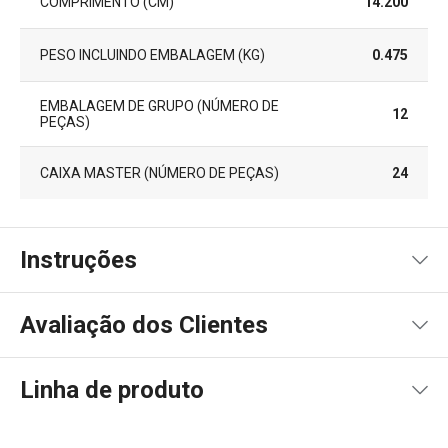
COMPRIMENTO (CM)
14.200
PESO INCLUINDO EMBALAGEM (KG)
0.475
EMBALAGEM DE GRUPO (NÚMERO DE
12
PEÇAS)
CAIXA MASTER (NÚMERO DE PEÇAS)
24
Instruções
Instruções de utilização
Avaliação dos Clientes
Linha de produto
80
%
5
4
x
4
0
x