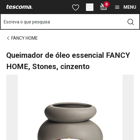
Está na página Queimador de óleo essencial FANCY HOME, Ston
0
Saltar para o conteúdo principal
Saltar para a navegação
Saltar para a pesquisa
MENU
Escreva o que pesquisa
FANCY HOME
Queimador de óleo essencial FANCY
HOME, Stones, cinzento