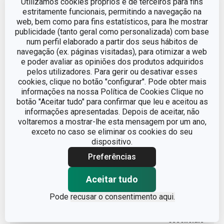
Utilizamos cookies próprios e de terceiros para fins
estritamente funcionais, permitindo a navegação na
ALTURA (CM)
10
web, bem como para fins estatísticos, para lhe mostrar
publicidade (tanto geral como personalizada) com base
LARGURA (CM)
10.5
num perfil elaborado a partir dos seus hábitos de
navegação (ex. páginas visitadas), para otimizar a web
e poder avaliar as opiniões dos produtos adquiridos
COMPRIMENTO (CM)
12.5
pelos utilizadores. Para gerir ou desativar esses
cookies, clique no botão "configurar". Pode obter mais
informações na nossa Política de Cookies Clique no
botão "Aceitar tudo" para confirmar que leu e aceitou as
Outros parâmetros
informações apresentadas. Depois de aceitar, não
voltaremos a mostrar-lhe esta mensagem por um ano,
CATEGORIA
acessórios para casa
exceto no caso se eliminar os cookies do seu
dispositivo.
Preferências
LINHA DE PRODUTO
FANCY HOME
Aceitar tudo
MATERIAL
Cerâmica
Pode
recusar o consentimento aqui.
queimador de óleos
TIPO
essenciais