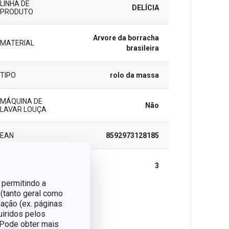
LINHA DE
DELÍCIA
PRODUTO
Arvore da borracha
MATERIAL
brasileira
TIPO
rolo da massa
MÁQUINA DE
Não
LAVAR LOUÇA
EAN
8592973128185
GARANTIA (EM
3
ANOS)
 permitindo a
 (tanto geral como
ação (ex. páginas
cote
uiridos pelos
. Pode obter mais