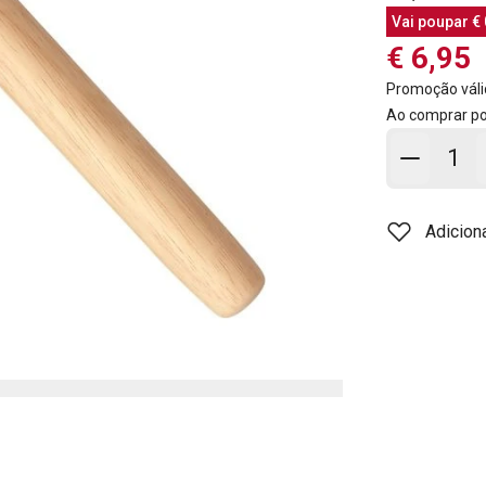
Vai poupar
€ 
€ 6,95
Promoção váli
Ao comprar p
Adicion
Adicion