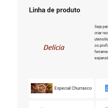
Linha de produto
Seja par
criar r
utensíl
os prof
ferrame
expansã
Especial Churrasco