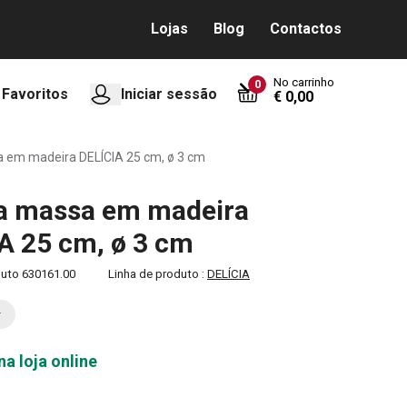
Lojas
Blog
Contactos
No carrinho
0
Favoritos
Iniciar sessão
€ 0,00
a em madeira DELÍCIA 25 cm, ø 3 cm
a massa em madeira
A 25 cm, ø 3 cm
duto
630161.00
Linha de produto :
DELÍCIA
na loja online