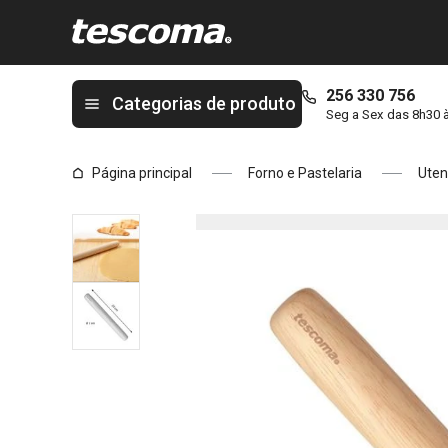
Está na página Rolo da massa em madeira DELÍCIA 25 cm, ø 3 
256 330 756
Categorias de produto
Seg a Sex das 8h30 
Página principal
Forno e Pastelaria
Uten