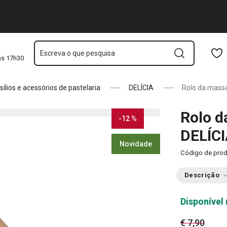
cm
Saltar para o conteúdo principal
Saltar para a navegação
Saltar para a pesquisa
Escreva o que pesquisa
às 17h30
sílios e acessórios de pastelaria
DELÍCIA
Rolo da mass
Rolo d
-12 %
DELÍCI
Novidade
Código de pro
Descrição
Disponível 
€ 7,90