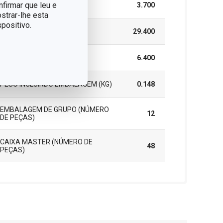
nfirmar que leu e
LARGURA (CM)
3.700
strar-lhe esta
positivo.
ALTURA (CM)
29.400
COMPRIMENTO (CM)
6.400
PESO INCLUINDO EMBALAGEM (KG)
0.148
EMBALAGEM DE GRUPO (NÚMERO
12
DE PEÇAS)
CAIXA MASTER (NÚMERO DE
48
PEÇAS)