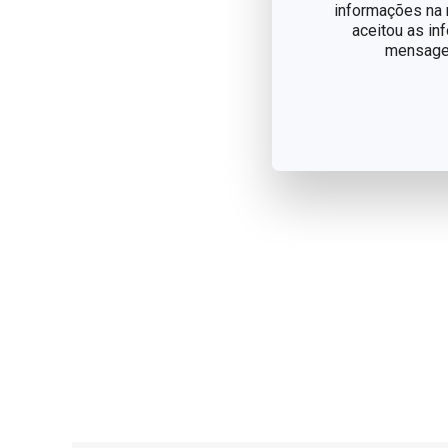
informações na n
aceitou as in
mensagem