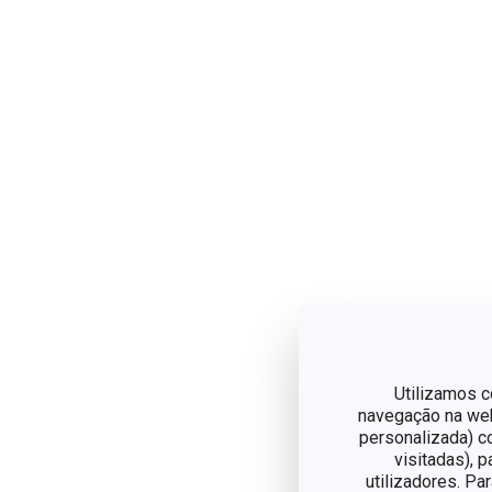
Utilizamos c
navegação na web,
personalizada) c
visitadas), 
utilizadores. Pa